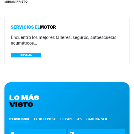
MIRIAM PRIETO
SERVICIOS EL
MOTOR
Encuentra los mejores talleres, seguros, autoescuelas,
neumáticos…
BUSCAR
LO MÁS
VISTO
ELMOTOR
EL HUFFPOST
EL PAÍS
AS
CADENA SER