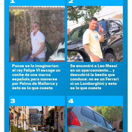
1
2
Pocos se lo imaginarían:
Se encontró a Leo Messi
el rey Felipe VI escoge un
en un aparcamiento... y
coche de una marca
descubrió la bestia que
española para moverse
conduce: no es un Ferrari
por Palma de Mallorca y
ni un Lamborghini y esto
esto es lo que cuesta
es lo que cuesta
3
4