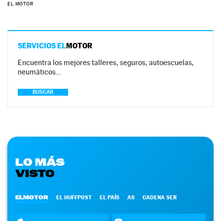
EL MOTOR
SERVICIOS EL
MOTOR
Encuentra los mejores talleres, seguros, autoescuelas,
neumáticos…
BUSCAR
LO MÁS
VISTO
ELMOTOR
EL HUFFPOST
EL PAÍS
AS
CADENA SER