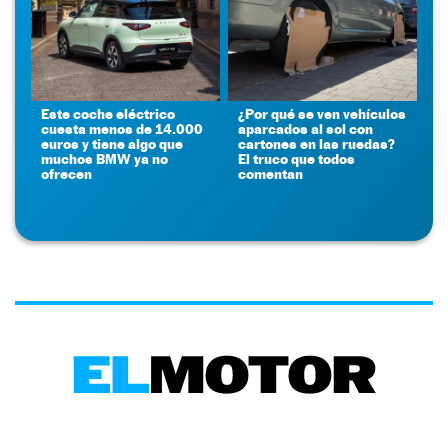
Este coche eléctrico
¿Por qué se ven vehículos
cuesta menos de 14.000
aparcados al sol con
euros y tiene algo que
cartones en las ruedas?
muchos BMW ya no
El truco que todos
ofrecen
comentan