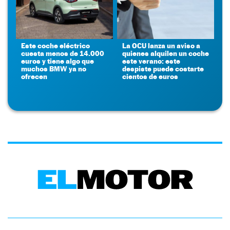
Este coche eléctrico
La OCU lanza un aviso a
cuesta menos de 14.000
quienes alquilen un coche
euros y tiene algo que
este verano: este
muchos BMW ya no
despiste puede costarte
ofrecen
cientos de euros