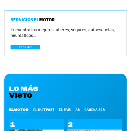
SERVICIOS EL
MOTOR
Encuentra los mejores talleres, seguros, autoescuelas,
neumáticos…
BUSCAR
LO MÁS
VISTO
ELMOTOR
EL HUFFPOST
EL PAÍS
AS
CADENA SER
1
2