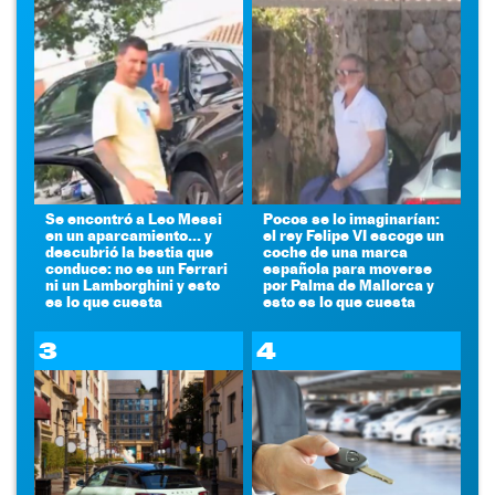
Se encontró a Leo Messi
Pocos se lo imaginarían:
en un aparcamiento... y
el rey Felipe VI escoge un
descubrió la bestia que
coche de una marca
conduce: no es un Ferrari
española para moverse
ni un Lamborghini y esto
por Palma de Mallorca y
es lo que cuesta
esto es lo que cuesta
3
4