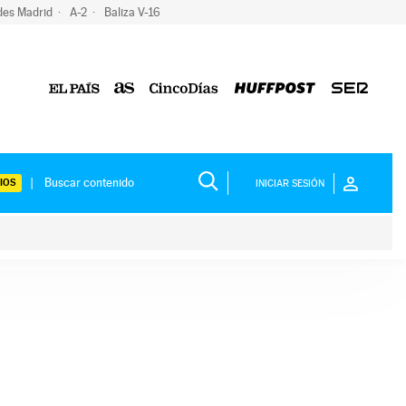
des Madrid
A-2
Baliza V-16
IOS
INICIAR SESIÓN