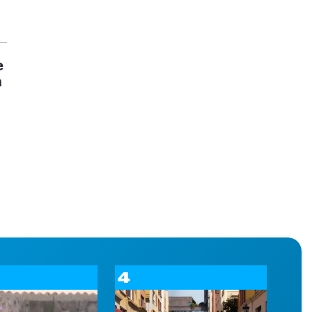
e
a
4