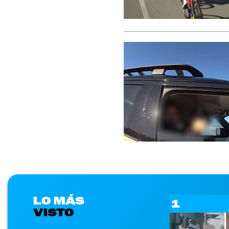
LO MÁS
1
VISTO