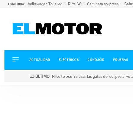
Volkswagen Touareg
Ruta 66
Caminata sorpresa
Gafa
ES NOTICIA:
ACTUALIDAD
ELÉCTRICOS
CONDUCIR
ACTUALIDAD
ELÉCTRICOS
CONDUCIR
PRUEBAS
PRUEBAS
Saltar
VIRALES
LO ÚLTIMO
Ni se te ocurra usar las gafas del eclipse al v
al
PODCAST
LO ÚLTIMO
Ni se te ocurra usar las gafas del eclipse al volant
contenido
MOTOS
TECNOLOGÍA
SUPERCOCHES
MOTORTV
PREMIOS
SERVICIOS