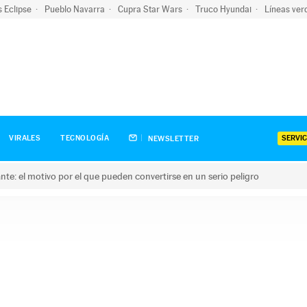
s Eclipse
Pueblo Navarra
Cupra Star Wars
Truco Hyundai
Líneas ver
SERVIC
VIRALES
TECNOLOGÍA
NEWSLETTER
olante: el motivo por el que pueden convertirse en un serio peligro
e: el motivo por el que pueden convertirse en un serio peligro