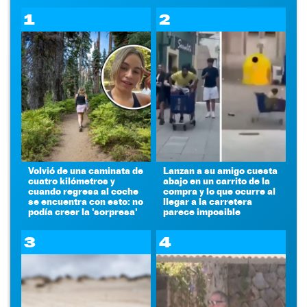
1
2
Volvió de una caminata de
Lanzan a su amigo cuesta
cuatro kilómetros y
abajo en un carrito de la
cuando regresa al coche
compra y lo que ocurre al
se encuentra con esto: no
llegar a la carretera
podía creer la 'sorpresa'
parece imposible
3
4