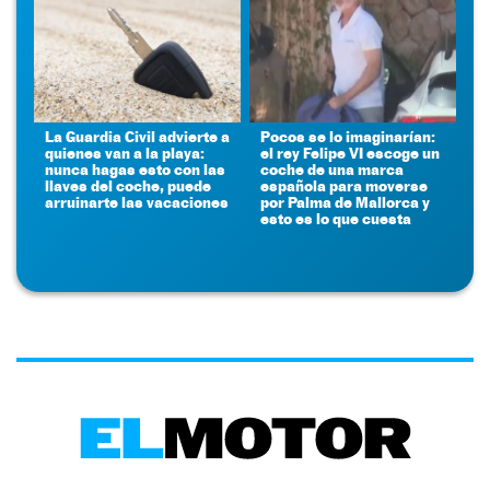
La Guardia Civil advierte a
Pocos se lo imaginarían:
quienes van a la playa:
el rey Felipe VI escoge un
nunca hagas esto con las
coche de una marca
llaves del coche, puede
española para moverse
arruinarte las vacaciones
por Palma de Mallorca y
esto es lo que cuesta