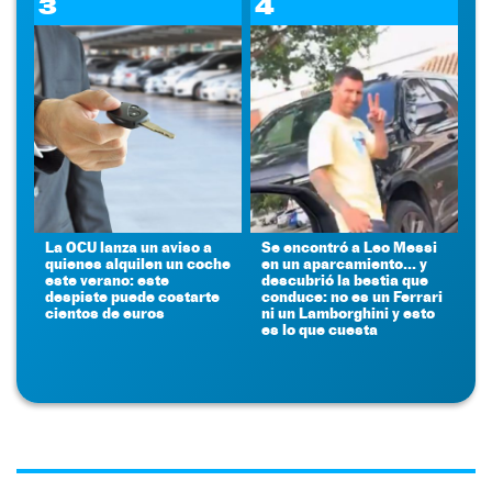
3
4
La OCU lanza un aviso a
Se encontró a Leo Messi
quienes alquilen un coche
en un aparcamiento... y
este verano: este
descubrió la bestia que
despiste puede costarte
conduce: no es un Ferrari
cientos de euros
ni un Lamborghini y esto
es lo que cuesta