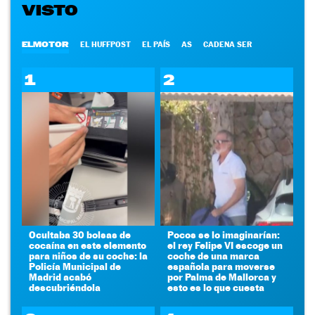
VISTO
ELMOTOR
EL HUFFPOST
EL PAÍS
AS
CADENA SER
1
2
Ocultaba 30 bolsas de
Pocos se lo imaginarían:
cocaína en este elemento
el rey Felipe VI escoge un
para niños de su coche: la
coche de una marca
Policía Municipal de
española para moverse
Madrid acabó
por Palma de Mallorca y
descubriéndola
esto es lo que cuesta