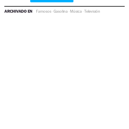
ARCHIVADO EN
Famosos
·
Gasolina
·
Música
·
Televisión