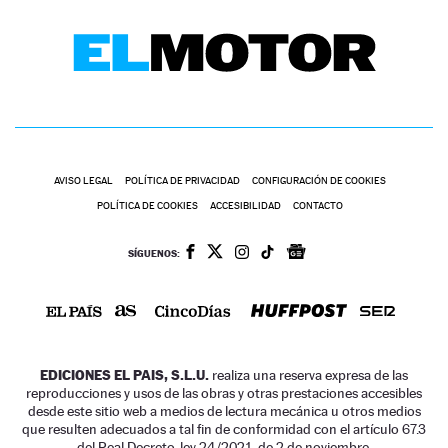
AVISO LEGAL
POLÍTICA DE PRIVACIDAD
CONFIGURACIÓN DE COOKIES
POLÍTICA DE COOKIES
ACCESIBILIDAD
CONTACTO
SÍGUENOS:
EDICIONES EL PAIS, S.L.U.
realiza una reserva expresa de las
reproducciones y usos de las obras y otras prestaciones accesibles
desde este sitio web a medios de lectura mecánica u otros medios
que resulten adecuados a tal fin de conformidad con el artículo 67.3
del Real Decreto-ley 24/2021, de 2 de noviembre.