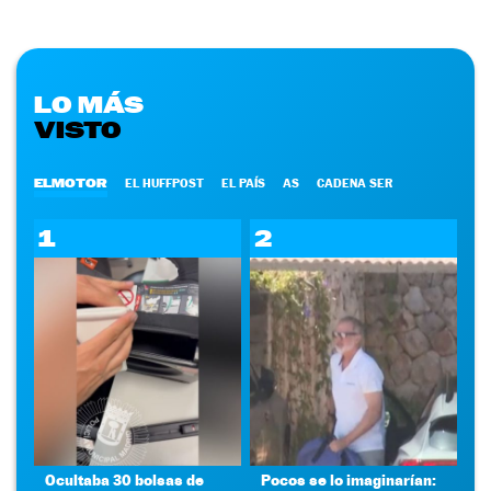
LO MÁS
VISTO
ELMOTOR
EL HUFFPOST
EL PAÍS
AS
CADENA SER
1
2
Ocultaba 30 bolsas de
Pocos se lo imaginarían: