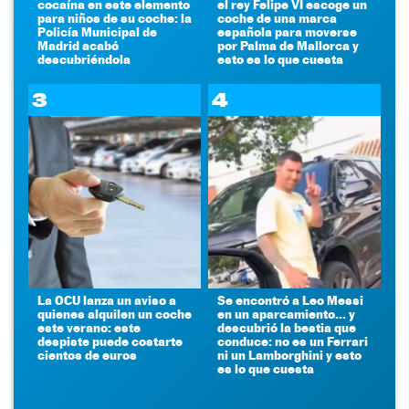
cocaína en este elemento
el rey Felipe VI escoge un
para niños de su coche: la
coche de una marca
Policía Municipal de
española para moverse
Madrid acabó
por Palma de Mallorca y
descubriéndola
esto es lo que cuesta
3
4
La OCU lanza un aviso a
Se encontró a Leo Messi
quienes alquilen un coche
en un aparcamiento... y
este verano: este
descubrió la bestia que
despiste puede costarte
conduce: no es un Ferrari
cientos de euros
ni un Lamborghini y esto
es lo que cuesta