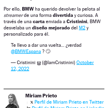
Por ello,
BMW
ha querido devolver la pelota al
streamer
de una forma
divertida
y curiosa. A
través de una
carta
enviada a
Cristinini
, BMW
desvelaba un
diseño mejorado
del
M2
y
personalizado para él.
Te llevo a dar una vuelta… ¿verdad
@BMWEspana
? 🙄
— Cristinini ൠ (@IamCristinini)
October
12, 2022
Miriam Prieto
Perfil de Miriam Prieto en Twitter