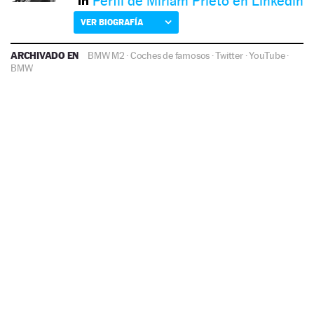
Perfil de Miriam Prieto en Linkedin
VER BIOGRAFÍA
ARCHIVADO EN
BMW M2
·
Coches de famosos
·
Twitter
·
YouTube
·
BMW