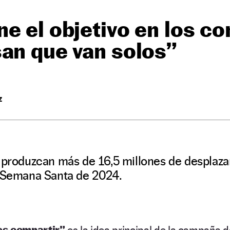
e el objetivo en los c
an que van solos”
Z
e produzcan más de 16,5 millones de desplaz
a Semana Santa de 2024.
es compartir”
es la idea principal de la campaña d