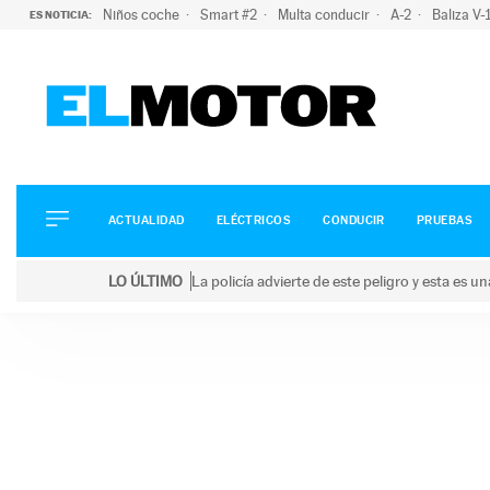
Niños coche
Smart #2
Multa conducir
A-2
Baliza V
ES NOTICIA:
ACTUALIDAD
ELÉCTRICOS
CONDUCIR
ACTUALIDAD
ELÉCTRICOS
CONDUCIR
PRUEBAS
PRUEBAS
Saltar
VIRALES
LO ÚLTIMO
La policía advierte de este peligro y esta es 
al
PODCAST
LO ÚLTIMO
La policía advierte de este peligro y esta es una bu
contenido
MOTOS
TECNOLOGÍA
SUPERCOCHES
MOTORTV
PREMIOS
SERVICIOS