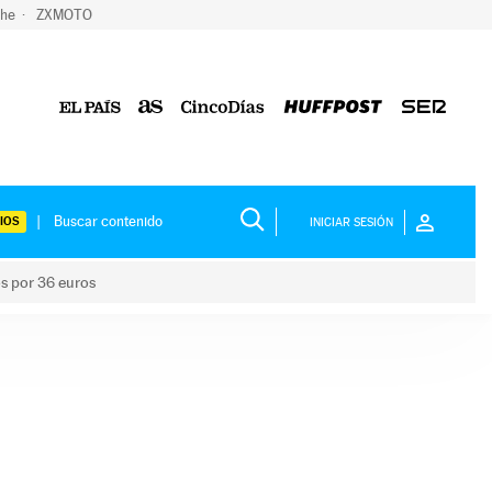
che
ZXMOTO
IOS
INICIAR SESIÓN
os por 36 euros
los niños por 36 euros