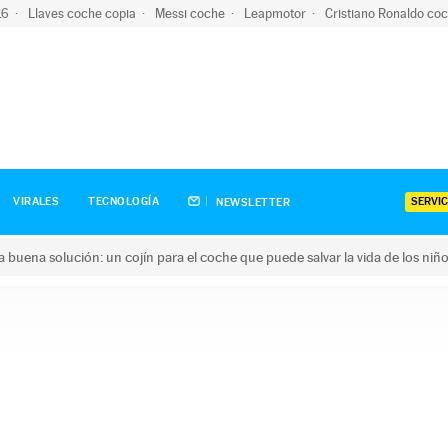
-16
Llaves coche copia
Messi coche
Leapmotor
Cristiano Ronaldo co
SERVIC
VIRALES
TECNOLOGÍA
NEWSLETTER
una buena solución: un cojín para el coche que puede salvar la vida de los niñ
ena solución: un cojín para el coche que puede salvar la vida de 