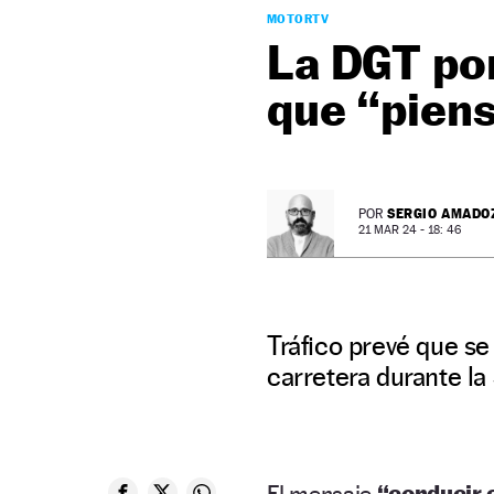
MOTORTV
La DGT pon
que “piens
SERGIO AMADO
POR
21 MAR 24 - 18: 46
Tráfico prevé que s
carretera durante l
El mensaje
“conducir 