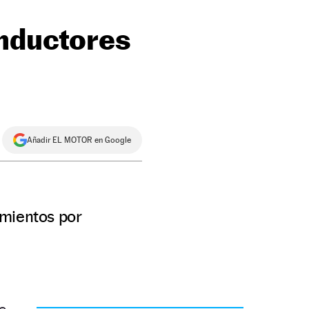
onductores
Añadir EL MOTOR en Google
amientos por
e