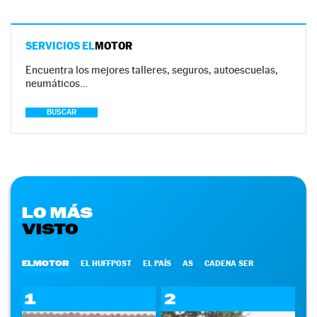
SERVICIOS EL
MOTOR
Encuentra los mejores talleres, seguros, autoescuelas,
neumáticos…
BUSCAR
LO MÁS
VISTO
ELMOTOR
EL HUFFPOST
EL PAÍS
AS
CADENA SER
1
2