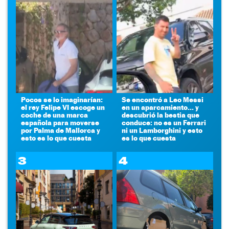
Pocos se lo imaginarían:
Se encontró a Leo Messi
el rey Felipe VI escoge un
en un aparcamiento... y
coche de una marca
descubrió la bestia que
española para moverse
conduce: no es un Ferrari
por Palma de Mallorca y
ni un Lamborghini y esto
esto es lo que cuesta
es lo que cuesta
3
4