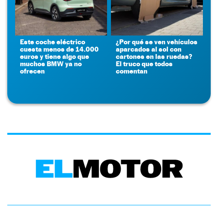
Este coche eléctrico
¿Por qué se ven vehículos
cuesta menos de 14.000
aparcados al sol con
euros y tiene algo que
cartones en las ruedas?
muchos BMW ya no
El truco que todos
ofrecen
comentan