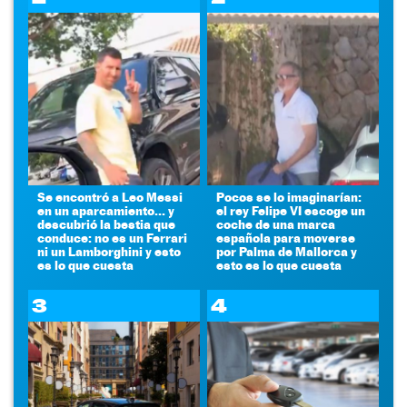
Se encontró a Leo Messi
Pocos se lo imaginarían:
en un aparcamiento... y
el rey Felipe VI escoge un
descubrió la bestia que
coche de una marca
conduce: no es un Ferrari
española para moverse
ni un Lamborghini y esto
por Palma de Mallorca y
es lo que cuesta
esto es lo que cuesta
3
4