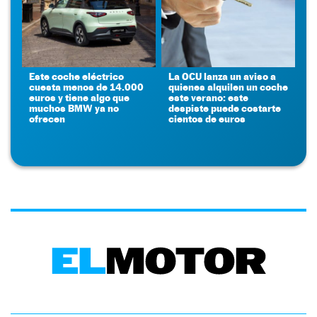
Este coche eléctrico
La OCU lanza un aviso a
cuesta menos de 14.000
quienes alquilen un coche
euros y tiene algo que
este verano: este
muchos BMW ya no
despiste puede costarte
ofrecen
cientos de euros