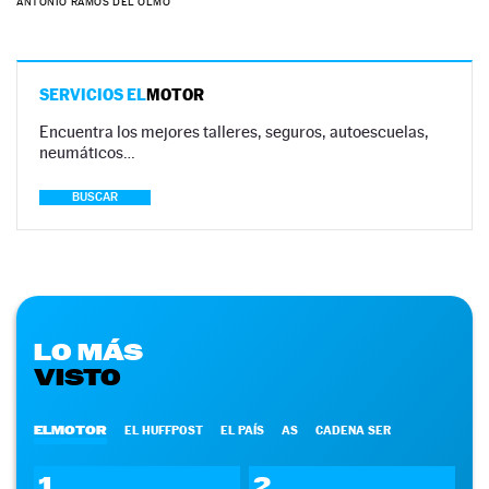
ANTONIO RAMOS DEL OLMO
SERVICIOS EL
MOTOR
Encuentra los mejores talleres, seguros, autoescuelas,
neumáticos…
BUSCAR
LO MÁS
VISTO
ELMOTOR
EL HUFFPOST
EL PAÍS
AS
CADENA SER
1
2