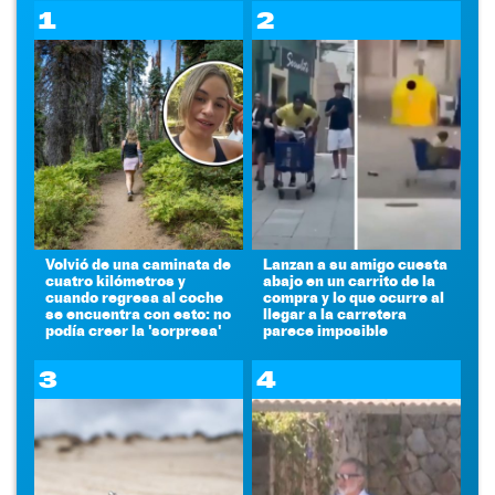
1
2
Volvió de una caminata de
Lanzan a su amigo cuesta
cuatro kilómetros y
abajo en un carrito de la
cuando regresa al coche
compra y lo que ocurre al
se encuentra con esto: no
llegar a la carretera
podía creer la 'sorpresa'
parece imposible
3
4