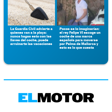
La Guardia Civil advierte a
Pocos se lo imaginarían:
quienes van a la playa:
el rey Felipe VI escoge un
nunca hagas esto con las
coche de una marca
llaves del coche, puede
española para moverse
arruinarte las vacaciones
por Palma de Mallorca y
esto es lo que cuesta