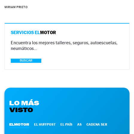
MIRIAM PRIETO
SERVICIOS EL
MOTOR
Encuentra los mejores talleres, seguros, autoescuelas,
neumáticos…
BUSCAR
LO MÁS
VISTO
ELMOTOR
EL HUFFPOST
EL PAÍS
AS
CADENA SER