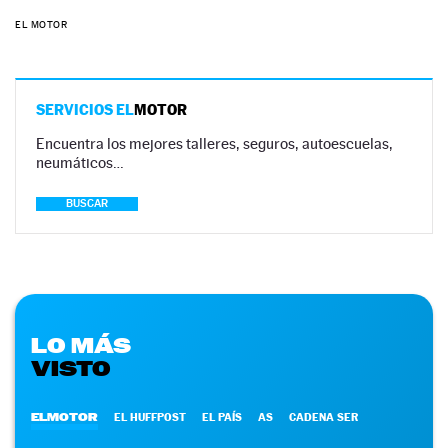
EL MOTOR
SERVICIOS EL
MOTOR
Encuentra los mejores talleres, seguros, autoescuelas,
neumáticos…
BUSCAR
LO MÁS
VISTO
ELMOTOR
EL HUFFPOST
EL PAÍS
AS
CADENA SER