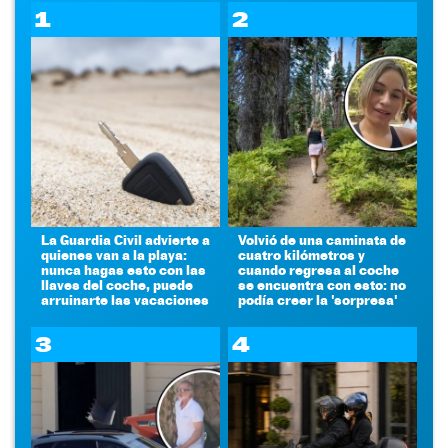
1
2
La Guardia Civil advierte a
Volvió de una caminata de
quienes van a la playa:
cuatro kilómetros y
nunca hagas esto con las
cuando regresa al coche
llaves del coche, puede
se encuentra con esto: no
arruinarte las vacaciones
podía creer la 'sorpresa'
3
4