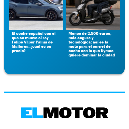
El coche español con el
Menos de 2.500 euros,
que se mueve el rey
más segura y
Felipe VI por Palma de
tecnológica: así es la
Mallorca: ¿cuál es su
moto para el carnet de
precio?
coche con la que Kymco
quiere dominar la ciudad