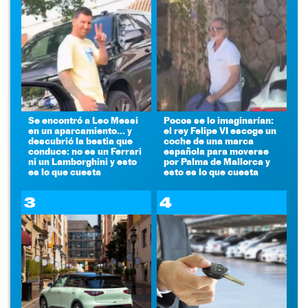
Se encontró a Leo Messi
Pocos se lo imaginarían:
en un aparcamiento... y
el rey Felipe VI escoge un
descubrió la bestia que
coche de una marca
conduce: no es un Ferrari
española para moverse
ni un Lamborghini y esto
por Palma de Mallorca y
es lo que cuesta
esto es lo que cuesta
3
4