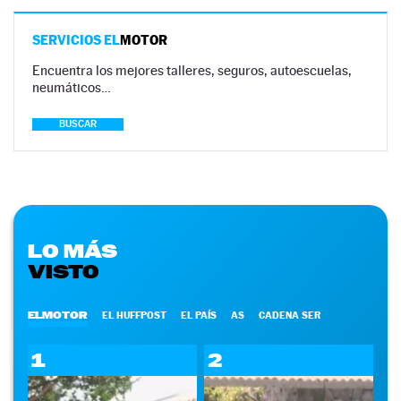
SERVICIOS EL
MOTOR
Encuentra los mejores talleres, seguros, autoescuelas,
neumáticos…
BUSCAR
LO MÁS
VISTO
ELMOTOR
EL HUFFPOST
EL PAÍS
AS
CADENA SER
1
2