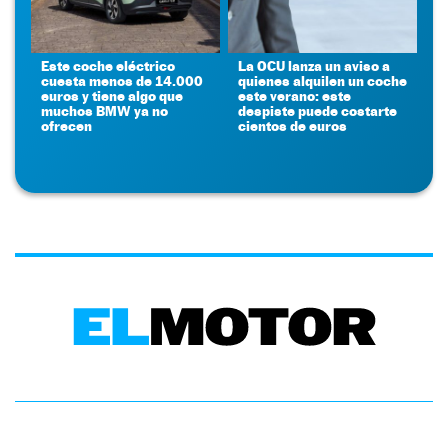
Este coche eléctrico
La OCU lanza un aviso a
cuesta menos de 14.000
quienes alquilen un coche
euros y tiene algo que
este verano: este
muchos BMW ya no
despiste puede costarte
ofrecen
cientos de euros