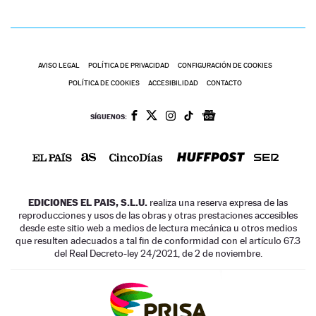
AVISO LEGAL
POLÍTICA DE PRIVACIDAD
CONFIGURACIÓN DE COOKIES
POLÍTICA DE COOKIES
ACCESIBILIDAD
CONTACTO
SÍGUENOS:
EDICIONES EL PAIS, S.L.U.
realiza una reserva expresa de las
reproducciones y usos de las obras y otras prestaciones accesibles
desde este sitio web a medios de lectura mecánica u otros medios
que resulten adecuados a tal fin de conformidad con el artículo 67.3
del Real Decreto-ley 24/2021, de 2 de noviembre.