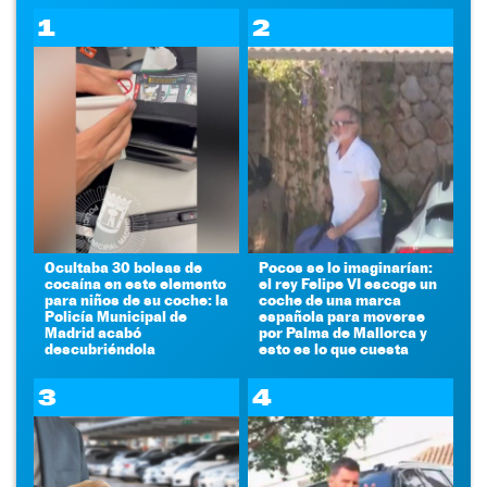
1
2
Ocultaba 30 bolsas de
Pocos se lo imaginarían:
cocaína en este elemento
el rey Felipe VI escoge un
para niños de su coche: la
coche de una marca
Policía Municipal de
española para moverse
Madrid acabó
por Palma de Mallorca y
descubriéndola
esto es lo que cuesta
3
4