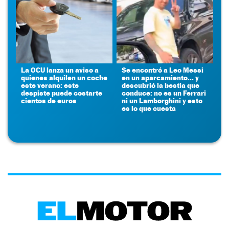
La OCU lanza un aviso a
Se encontró a Leo Messi
quienes alquilen un coche
en un aparcamiento... y
este verano: este
descubrió la bestia que
despiste puede costarte
conduce: no es un Ferrari
cientos de euros
ni un Lamborghini y esto
es lo que cuesta