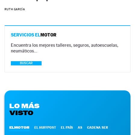
RUTH GARCÍA
SERVICIOS EL
MOTOR
Encuentra los mejores talleres, seguros, autoescuelas,
neumáticos…
BUSCAR
LO MÁS
VISTO
ELMOTOR
EL HUFFPOST
EL PAÍS
AS
CADENA SER