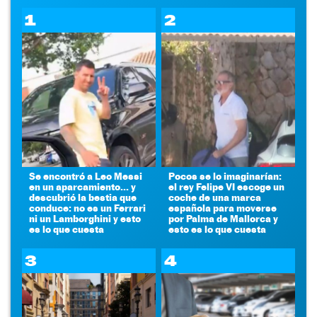
1
2
Se encontró a Leo Messi
Pocos se lo imaginarían:
en un aparcamiento... y
el rey Felipe VI escoge un
descubrió la bestia que
coche de una marca
conduce: no es un Ferrari
española para moverse
ni un Lamborghini y esto
por Palma de Mallorca y
es lo que cuesta
esto es lo que cuesta
3
4