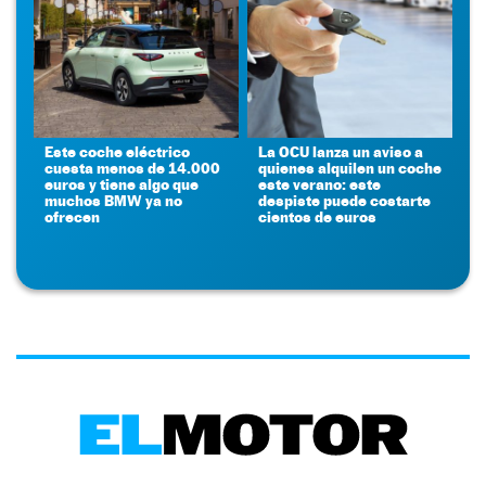
Este coche eléctrico
La OCU lanza un aviso a
cuesta menos de 14.000
quienes alquilen un coche
euros y tiene algo que
este verano: este
muchos BMW ya no
despiste puede costarte
ofrecen
cientos de euros