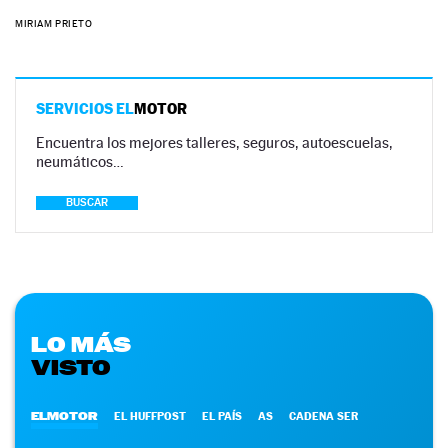
MIRIAM PRIETO
SERVICIOS EL
MOTOR
Encuentra los mejores talleres, seguros, autoescuelas,
neumáticos…
BUSCAR
LO MÁS
VISTO
ELMOTOR
EL HUFFPOST
EL PAÍS
AS
CADENA SER