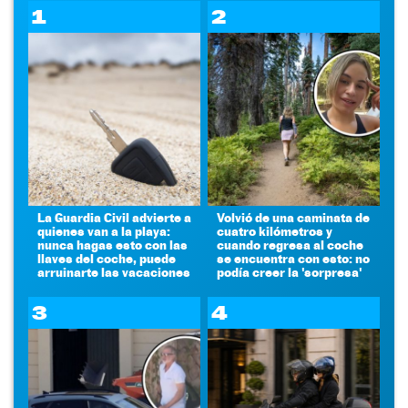
1
2
La Guardia Civil advierte a
Volvió de una caminata de
quienes van a la playa:
cuatro kilómetros y
nunca hagas esto con las
cuando regresa al coche
llaves del coche, puede
se encuentra con esto: no
arruinarte las vacaciones
podía creer la 'sorpresa'
3
4