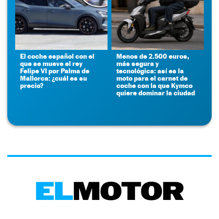
El coche español con el
Menos de 2.500 euros,
que se mueve el rey
más segura y
Felipe VI por Palma de
tecnológica: así es la
Mallorca: ¿cuál es su
moto para el carnet de
precio?
coche con la que Kymco
quiere dominar la ciudad