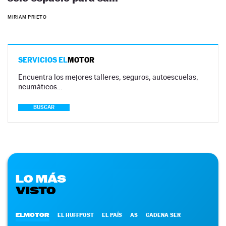
MIRIAM PRIETO
SERVICIOS EL
MOTOR
Encuentra los mejores talleres, seguros, autoescuelas,
neumáticos…
BUSCAR
LO MÁS
VISTO
ELMOTOR
EL HUFFPOST
EL PAÍS
AS
CADENA SER