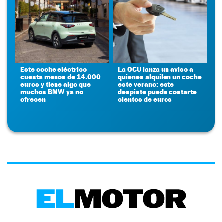
Este coche eléctrico
La OCU lanza un aviso a
cuesta menos de 14.000
quienes alquilen un coche
euros y tiene algo que
este verano: este
muchos BMW ya no
despiste puede costarte
ofrecen
cientos de euros