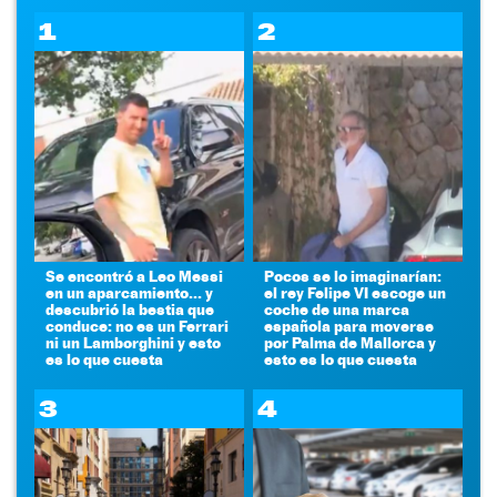
1
2
Se encontró a Leo Messi
Pocos se lo imaginarían:
en un aparcamiento... y
el rey Felipe VI escoge un
descubrió la bestia que
coche de una marca
conduce: no es un Ferrari
española para moverse
ni un Lamborghini y esto
por Palma de Mallorca y
es lo que cuesta
esto es lo que cuesta
3
4