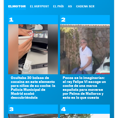
ELMOTOR
EL HUFFPOST
EL PAÍS
AS
CADENA SER
1
2
Ocultaba 30 bolsas de
Pocos se lo imaginarían:
cocaína en este elemento
el rey Felipe VI escoge un
para niños de su coche: la
coche de una marca
Policía Municipal de
española para moverse
Madrid acabó
por Palma de Mallorca y
descubriéndola
esto es lo que cuesta
3
4