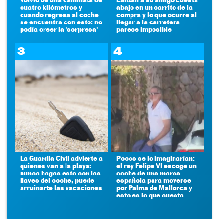
cuatro kilómetros y
abajo en un carrito de la
cuando regresa al coche
compra y lo que ocurre al
se encuentra con esto: no
llegar a la carretera
podía creer la 'sorpresa'
parece imposible
3
4
La Guardia Civil advierte a
Pocos se lo imaginarían:
quienes van a la playa:
el rey Felipe VI escoge un
nunca hagas esto con las
coche de una marca
llaves del coche, puede
española para moverse
arruinarte las vacaciones
por Palma de Mallorca y
esto es lo que cuesta