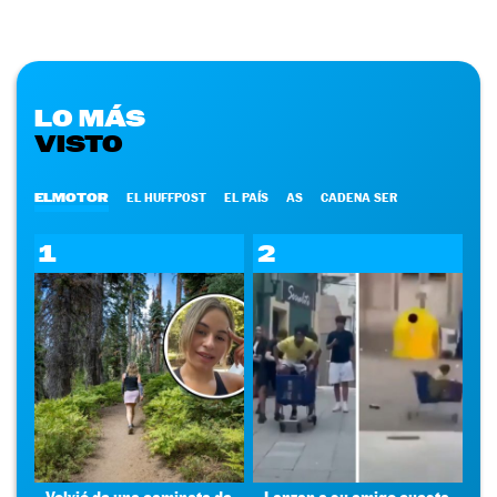
LO MÁS
VISTO
ELMOTOR
EL HUFFPOST
EL PAÍS
AS
CADENA SER
1
2
Volvió de una caminata de
Lanzan a su amigo cuesta