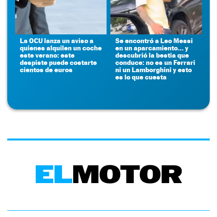
La OCU lanza un aviso a
Se encontró a Leo Messi
quienes alquilen un coche
en un aparcamiento... y
este verano: este
descubrió la bestia que
despiste puede costarte
conduce: no es un Ferrari
cientos de euros
ni un Lamborghini y esto
es lo que cuesta