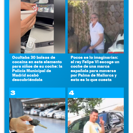
Ocultaba 30 bolsas de
Pocos se lo imaginarían:
cocaína en este elemento
el rey Felipe VI escoge un
para niños de su coche: la
coche de una marca
Policía Municipal de
española para moverse
Madrid acabó
por Palma de Mallorca y
descubriéndola
esto es lo que cuesta
3
4