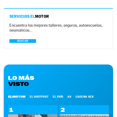
SERVICIOS EL
MOTOR
Encuentra los mejores talleres, seguros, autoescuelas,
neumáticos…
BUSCAR
LO MÁS
VISTO
ELMOTOR
EL HUFFPOST
EL PAÍS
AS
CADENA SER
1
2