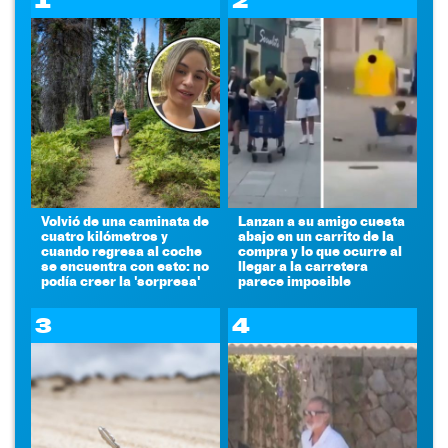
1
2
Volvió de una caminata de
Lanzan a su amigo cuesta
cuatro kilómetros y
abajo en un carrito de la
cuando regresa al coche
compra y lo que ocurre al
se encuentra con esto: no
llegar a la carretera
podía creer la 'sorpresa'
parece imposible
3
4