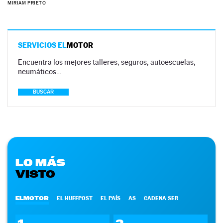
MIRIAM PRIETO
SERVICIOS EL
MOTOR
Encuentra los mejores talleres, seguros, autoescuelas,
neumáticos…
BUSCAR
LO MÁS
VISTO
ELMOTOR
EL HUFFPOST
EL PAÍS
AS
CADENA SER