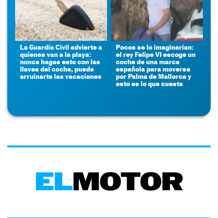
La Guardia Civil advierte a
Pocos se lo imaginarían:
quienes van a la playa:
el rey Felipe VI escoge un
nunca hagas esto con las
coche de una marca
llaves del coche, puede
española para moverse
arruinarte las vacaciones
por Palma de Mallorca y
esto es lo que cuesta