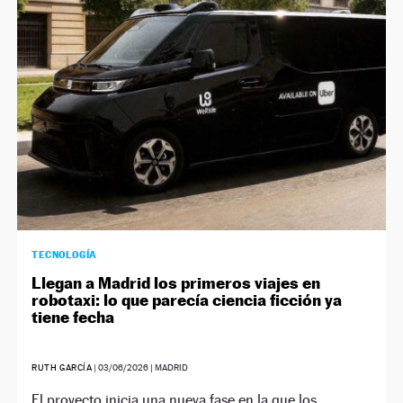
NEWSLETTER
SÍGUENOS
TECNOLOGÍA
Llegan a Madrid los primeros viajes en
robotaxi: lo que parecía ciencia ficción ya
tiene fecha
RUTH GARCÍA
|
03/06/2026
| MADRID
El proyecto inicia una nueva fase en la que los