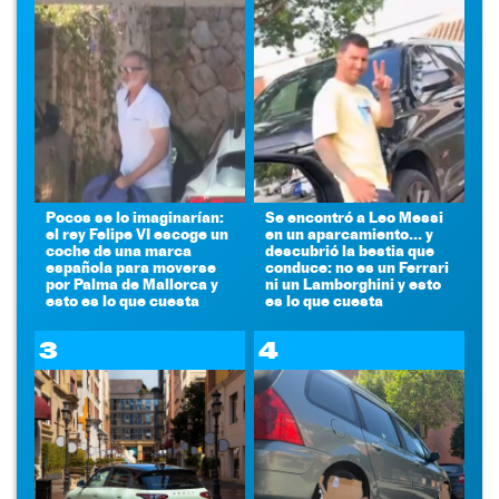
Pocos se lo imaginarían:
Se encontró a Leo Messi
el rey Felipe VI escoge un
en un aparcamiento... y
coche de una marca
descubrió la bestia que
española para moverse
conduce: no es un Ferrari
por Palma de Mallorca y
ni un Lamborghini y esto
esto es lo que cuesta
es lo que cuesta
3
4