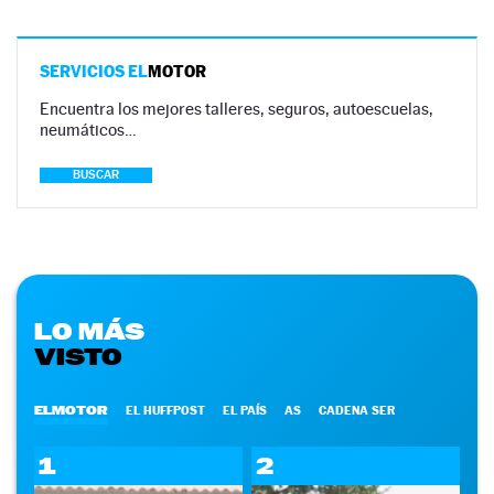
SERVICIOS EL
MOTOR
Encuentra los mejores talleres, seguros, autoescuelas,
neumáticos…
BUSCAR
LO MÁS
VISTO
ELMOTOR
EL HUFFPOST
EL PAÍS
AS
CADENA SER
1
2