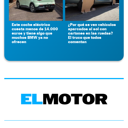
Este coche eléctrico
¿Por qué se ven vehículos
cuesta menos de 14.000
aparcados al sol con
euros y tiene algo que
cartones en las ruedas?
muchos BMW ya no
El truco que todos
ofrecen
comentan