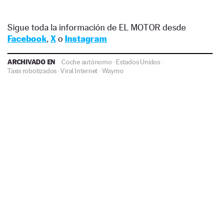
Sigue toda la información de EL MOTOR desde
Facebook
,
X
o
Instagram
ARCHIVADO EN
Coche autónomo
·
Estados Unidos
·
Taxis robotizados
·
Viral Internet
·
Waymo