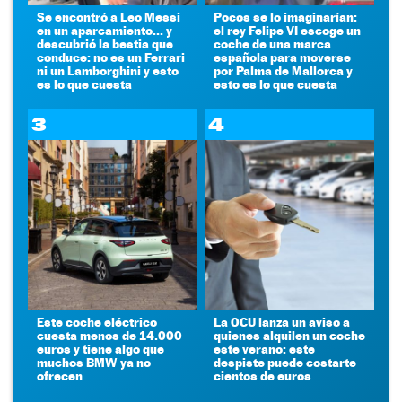
Se encontró a Leo Messi
Pocos se lo imaginarían:
en un aparcamiento... y
el rey Felipe VI escoge un
descubrió la bestia que
coche de una marca
conduce: no es un Ferrari
española para moverse
ni un Lamborghini y esto
por Palma de Mallorca y
es lo que cuesta
esto es lo que cuesta
3
4
Este coche eléctrico
La OCU lanza un aviso a
cuesta menos de 14.000
quienes alquilen un coche
euros y tiene algo que
este verano: este
muchos BMW ya no
despiste puede costarte
ofrecen
cientos de euros