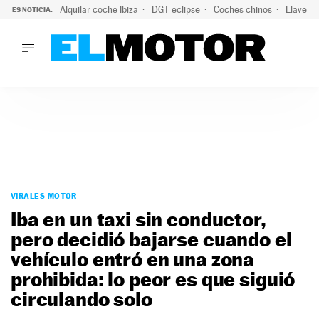
Alquilar coche Ibiza
DGT eclipse
Coches chinos
Llaves 
ES NOTICIA:
LO ÚLTIMO
Hongqi prepara su desembarco en España: SUV eléctricos c
LO ÚLTIMO
Hongqi prepara su desembarco en España: SUV eléctricos c
ACTUALIDAD
ELÉCTRICOS
CONDUCIR
PRUEBAS
Saltar
VIRALES
al
VIRALES MOTOR
PODCAST
contenido
Iba en un taxi sin conductor,
MOTOS
pero decidió bajarse cuando el
TECNOLOGÍA
vehículo entró en una zona
SUPERCOCHES
MOTORTV
prohibida: lo peor es que siguió
PREMIOS
circulando solo
SERVICIOS