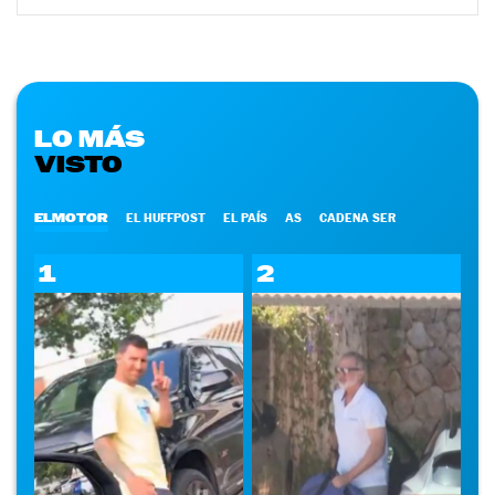
LO MÁS
VISTO
ELMOTOR
EL HUFFPOST
EL PAÍS
AS
CADENA SER
1
2