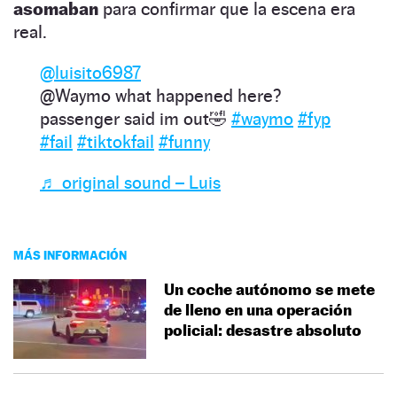
asomaban
para confirmar que la escena era
real.
@luisito6987
@Waymo what happened here?
passenger said im out🤣
#waymo
#fyp
#fail
#tiktokfail
#funny
♬ original sound – Luis
MÁS INFORMACIÓN
Un coche autónomo se mete
de lleno en una operación
policial: desastre absoluto