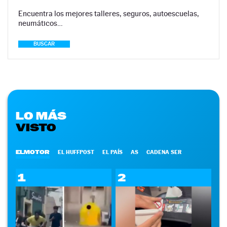
Encuentra los mejores talleres, seguros, autoescuelas,
neumáticos…
BUSCAR
LO MÁS
VISTO
ELMOTOR
EL HUFFPOST
EL PAÍS
AS
CADENA SER
1
2