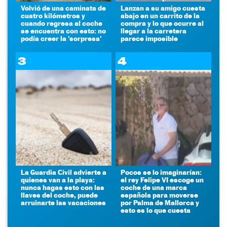
Volvió de una caminata de
Lanzan a su amigo cuesta
cuatro kilómetros y
abajo en un carrito de la
cuando regresa al coche
compra y lo que ocurre al
se encuentra con esto: no
llegar a la carretera
podía creer la 'sorpresa'
parece imposible
3
4
La Guardia Civil advierte a
Pocos se lo imaginarían:
quienes van a la playa:
el rey Felipe VI escoge un
nunca hagas esto con las
coche de una marca
llaves del coche, puede
española para moverse
arruinarte las vacaciones
por Palma de Mallorca y
esto es lo que cuesta