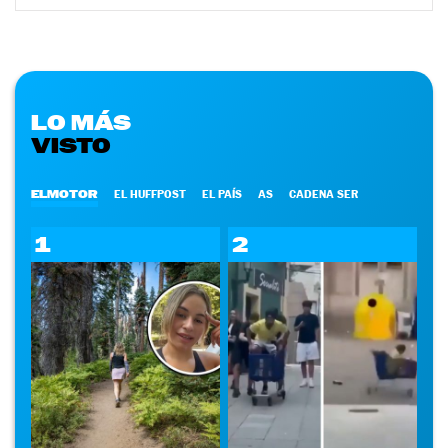
LO MÁS
VISTO
ELMOTOR
EL HUFFPOST
EL PAÍS
AS
CADENA SER
1
2