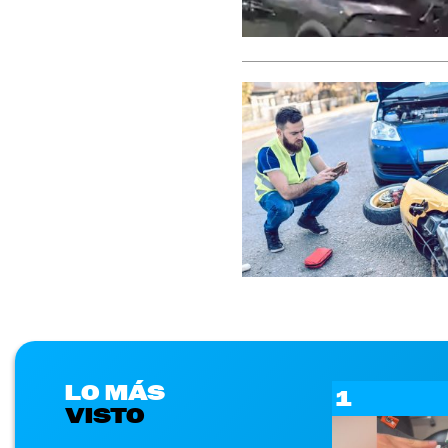
LO MÁS
1
VISTO