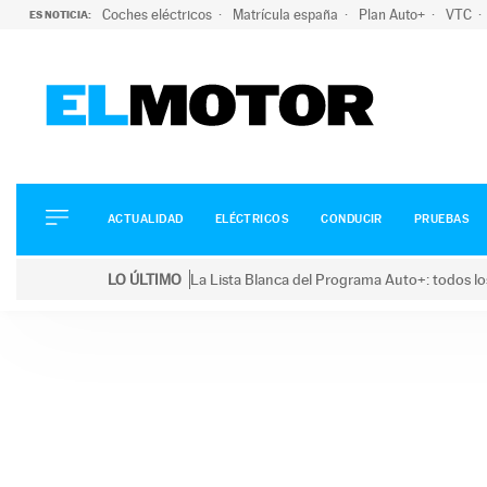
Coches eléctricos
Matrícula españa
Plan Auto+
VTC
ES NOTICIA:
ACTUALIDAD
ELÉCTRICOS
CONDUCIR
ACTUALIDAD
ELÉCTRICOS
CONDUCIR
PRUEBAS
PRUEBAS
Saltar
VIRALES
LO ÚLTIMO
La Lista Blanca del Programa Auto+: todos lo
al
PODCAST
LO ÚLTIMO
La Lista Blanca del Programa Auto+: todos los coc
contenido
MOTOS
TECNOLOGÍA
SUPERCOCHES
MOTORTV
PREMIOS
SERVICIOS