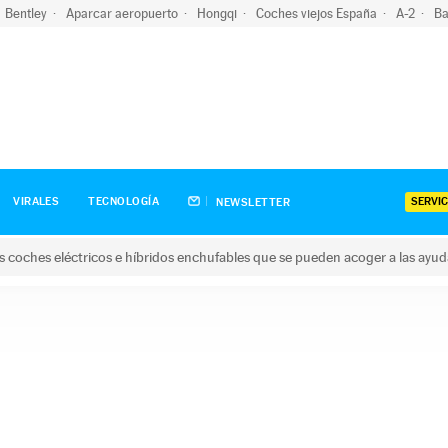
Bentley
Aparcar aeropuerto
Hongqi
Coches viejos España
A-2
Ba
SERVIC
VIRALES
TECNOLOGÍA
NEWSLETTER
s coches eléctricos e híbridos enchufables que se pueden acoger a las ayu
hes eléctricos e híbridos enchufables que se pueden acoger a la