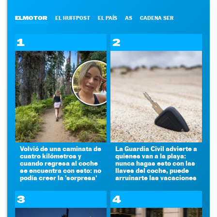
ELMOTOR
EL HUFFPOST
EL PAÍS
AS
CADENA SER
1
2
Volvió de una caminata de
La Guardia Civil advierte a
cuatro kilómetros y
quienes van a la playa:
cuando regresa al coche
nunca hagas esto con las
se encuentra con esto: no
llaves del coche, puede
podía creer la 'sorpresa'
arruinarte las vacaciones
3
4