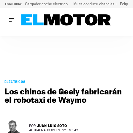
Cargador coche eléctrico
Multa conducir chanclas
Eclipse
ES NOTICIA:
LO ÚLTIMO
El hiperdeportivo que desafía todas las tendencias: V12 a
LO ÚLTIMO
El hiperdeportivo que desafía todas las tendencias: V12 at
ACTUALIDAD
ELÉCTRICOS
CONDUCIR
PRUEBAS
Saltar
VIRALES
al
ELÉCTRICOS
PODCAST
contenido
Los chinos de Geely fabricarán
MOTOS
el robotaxi de Waymo
TECNOLOGÍA
SUPERCOCHES
MOTORTV
PREMIOS
JUAN LUIS SOTO
POR
SERVICIOS
ACTUALIZADO 05 ENE 22 - 10: 45