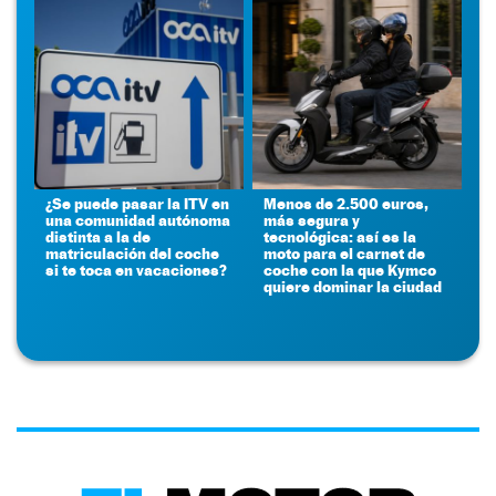
¿Se puede pasar la ITV en
Menos de 2.500 euros,
una comunidad autónoma
más segura y
distinta a la de
tecnológica: así es la
matriculación del coche
moto para el carnet de
si te toca en vacaciones?
coche con la que Kymco
quiere dominar la ciudad