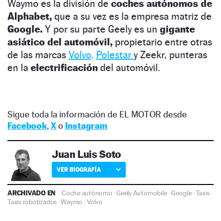
Waymo es la división de
coches autónomos de
Alphabet,
que a su vez es la empresa matriz de
Google.
Y por su parte Geely es un
gigante
asiático del automóvil,
propietario entre otras
de las marcas
Volvo,
Polestar
y Zeekr, punteras
en la
electrificación
del automóvil.
Sigue toda la información de EL MOTOR desde
Facebook
,
X
o
Instagram
Juan Luis Soto
VER BIOGRAFÍA
ARCHIVADO EN
Coche autónomo
·
Geely Automobile
·
Google
·
Taxis
·
Taxis robotizados
·
Waymo
·
Volvo