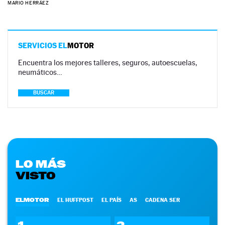
MARIO HERRÁEZ
SERVICIOS EL
MOTOR
Encuentra los mejores talleres, seguros, autoescuelas,
neumáticos…
BUSCAR
LO MÁS
VISTO
ELMOTOR
EL HUFFPOST
EL PAÍS
AS
CADENA SER