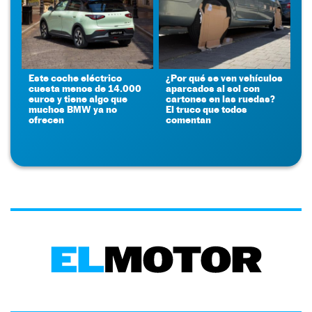
Este coche eléctrico
¿Por qué se ven vehículos
cuesta menos de 14.000
aparcados al sol con
euros y tiene algo que
cartones en las ruedas?
muchos BMW ya no
El truco que todos
ofrecen
comentan