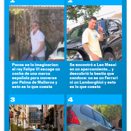
1
2
Pocos se lo imaginarían:
Se encontró a Leo Messi
el rey Felipe VI escoge un
en un aparcamiento... y
coche de una marca
descubrió la bestia que
española para moverse
conduce: no es un Ferrari
por Palma de Mallorca y
ni un Lamborghini y esto
esto es lo que cuesta
es lo que cuesta
3
4