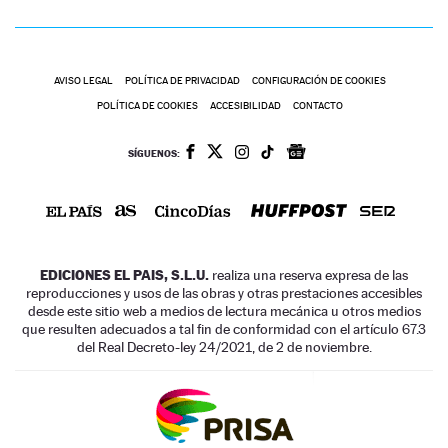
AVISO LEGAL
POLÍTICA DE PRIVACIDAD
CONFIGURACIÓN DE COOKIES
POLÍTICA DE COOKIES
ACCESIBILIDAD
CONTACTO
SÍGUENOS:
EDICIONES EL PAIS, S.L.U.
realiza una reserva expresa de las
reproducciones y usos de las obras y otras prestaciones accesibles
desde este sitio web a medios de lectura mecánica u otros medios
que resulten adecuados a tal fin de conformidad con el artículo 67.3
del Real Decreto-ley 24/2021, de 2 de noviembre.