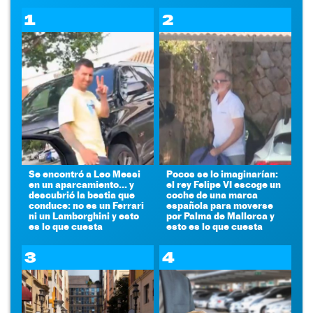
1
2
Se encontró a Leo Messi
Pocos se lo imaginarían:
en un aparcamiento... y
el rey Felipe VI escoge un
descubrió la bestia que
coche de una marca
conduce: no es un Ferrari
española para moverse
ni un Lamborghini y esto
por Palma de Mallorca y
es lo que cuesta
esto es lo que cuesta
3
4