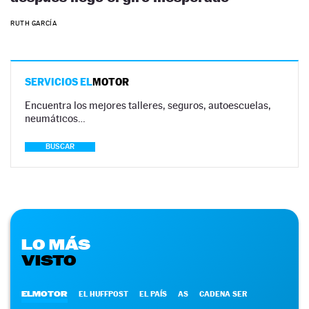
RUTH GARCÍA
SERVICIOS EL
MOTOR
Encuentra los mejores talleres, seguros, autoescuelas,
neumáticos…
BUSCAR
LO MÁS
VISTO
ELMOTOR
EL HUFFPOST
EL PAÍS
AS
CADENA SER