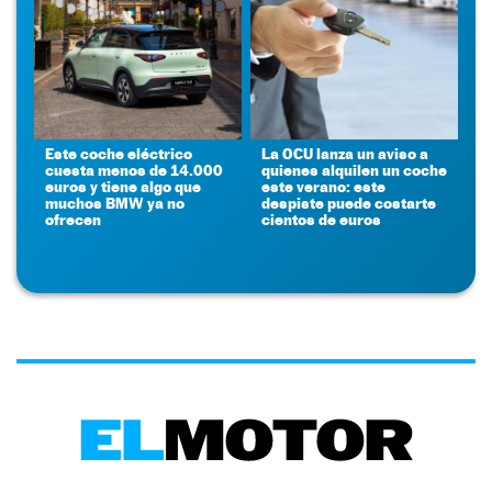
Este coche eléctrico
La OCU lanza un aviso a
cuesta menos de 14.000
quienes alquilen un coche
euros y tiene algo que
este verano: este
muchos BMW ya no
despiste puede costarte
ofrecen
cientos de euros