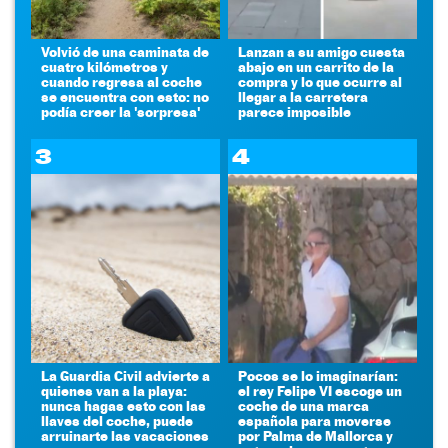
Volvió de una caminata de
Lanzan a su amigo cuesta
cuatro kilómetros y
abajo en un carrito de la
cuando regresa al coche
compra y lo que ocurre al
se encuentra con esto: no
llegar a la carretera
podía creer la 'sorpresa'
parece imposible
3
4
La Guardia Civil advierte a
Pocos se lo imaginarían:
quienes van a la playa:
el rey Felipe VI escoge un
nunca hagas esto con las
coche de una marca
llaves del coche, puede
española para moverse
arruinarte las vacaciones
por Palma de Mallorca y