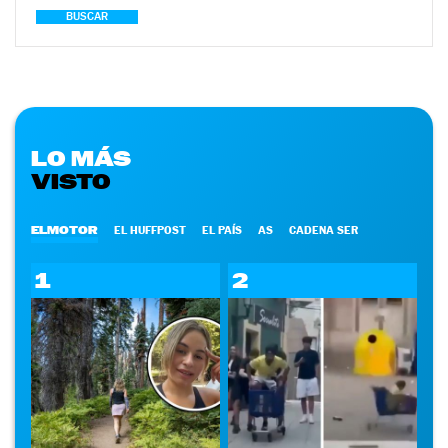
BUSCAR
LO MÁS
VISTO
ELMOTOR
EL HUFFPOST
EL PAÍS
AS
CADENA SER
1
2