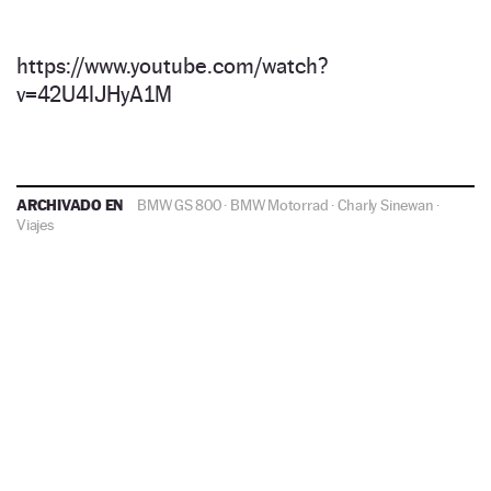
https://www.youtube.com/watch?
v=42U4lJHyA1M
ARCHIVADO EN
BMW GS 800
·
BMW Motorrad
·
Charly Sinewan
·
Viajes