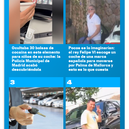
Ocultaba 30 bolsas de
Pocos se lo imaginarían:
cocaína en este elemento
el rey Felipe VI escoge un
para niños de su coche: la
coche de una marca
Policía Municipal de
española para moverse
Madrid acabó
por Palma de Mallorca y
descubriéndola
esto es lo que cuesta
3
4