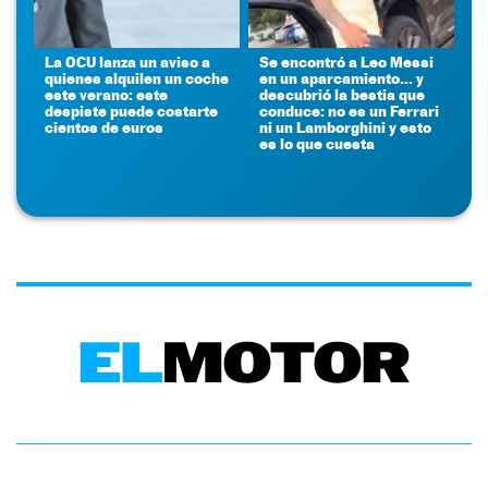
La OCU lanza un aviso a
Se encontró a Leo Messi
quienes alquilen un coche
en un aparcamiento... y
este verano: este
descubrió la bestia que
despiste puede costarte
conduce: no es un Ferrari
cientos de euros
ni un Lamborghini y esto
es lo que cuesta