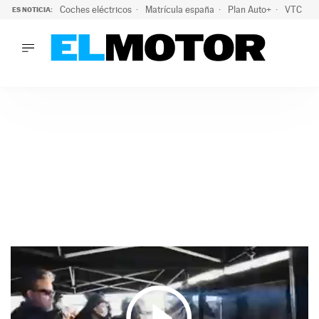
Coches eléctricos
Matrícula españa
Plan Auto+
VTC
ES NOTICIA:
LO ÚLTIMO
La Lista Blanca del Programa Auto+: todos los coches eléct
LO ÚLTIMO
La Lista Blanca del Programa Auto+: todos los coches eléctr
ACTUALIDAD
ELÉCTRICOS
CONDUCIR
PRUEBAS
Saltar
VIRALES
al
PODCAST
contenido
MOTOS
TECNOLOGÍA
SUPERCOCHES
MOTORTV
PREMIOS
SERVICIOS