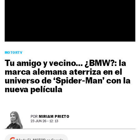
NEWSLETTER
SÍGUENOS
MOTORTV
Tu amigo y vecino… ¿BMW?: la
marca alemana aterriza en el
universo de ‘Spider‑Man’ con la
nueva película
MIRIAM PRIETO
POR
23 JUN 26 - 12: 13