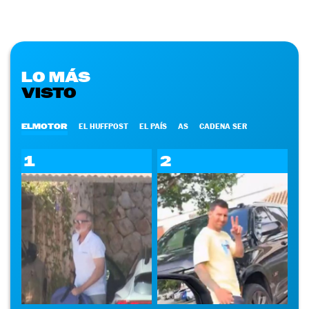
LO MÁS
VISTO
ELMOTOR
EL HUFFPOST
EL PAÍS
AS
CADENA SER
1
2