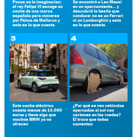
Pocos se lo imaginarían:
Se encontró a Leo Messi
el rey Felipe VI escoge un
en un aparcamiento... y
coche de una marca
descubrió la bestia que
española para moverse
conduce: no es un Ferrari
por Palma de Mallorca y
ni un Lamborghini y esto
esto es lo que cuesta
es lo que cuesta
3
4
Este coche eléctrico
¿Por qué se ven vehículos
cuesta menos de 14.000
aparcados al sol con
euros y tiene algo que
cartones en las ruedas?
muchos BMW ya no
El truco que todos
ofrecen
comentan