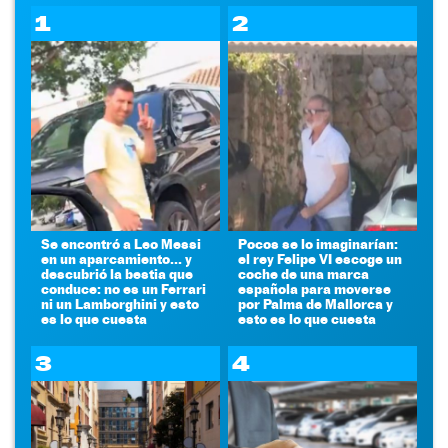
1
2
Se encontró a Leo Messi
Pocos se lo imaginarían:
en un aparcamiento... y
el rey Felipe VI escoge un
descubrió la bestia que
coche de una marca
conduce: no es un Ferrari
española para moverse
ni un Lamborghini y esto
por Palma de Mallorca y
es lo que cuesta
esto es lo que cuesta
3
4