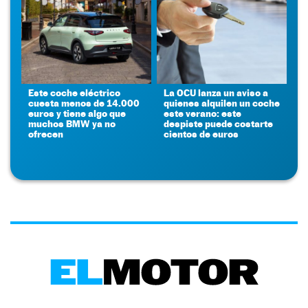
Este coche eléctrico
La OCU lanza un aviso a
cuesta menos de 14.000
quienes alquilen un coche
euros y tiene algo que
este verano: este
muchos BMW ya no
despiste puede costarte
ofrecen
cientos de euros