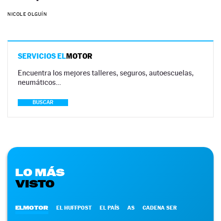
NICOLE OLGUÍN
SERVICIOS EL
MOTOR
Encuentra los mejores talleres, seguros, autoescuelas,
neumáticos…
BUSCAR
LO MÁS
VISTO
ELMOTOR
EL HUFFPOST
EL PAÍS
AS
CADENA SER