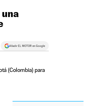
 una
e
Añadir EL MOTOR en Google
otá (Colombia) para