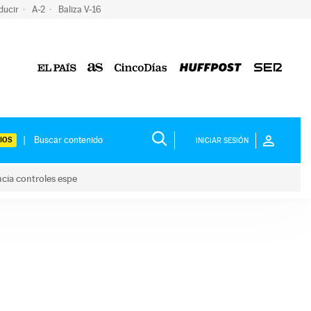
ducir
A-2
Baliza V-16
IOS
INICIAR SESIÓN
ncia controles espe
 y anuncia controles espe