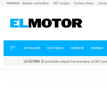
Alquilar coche Ibiza
DGT eclipse
Coches chinos
Llaves
ES NOTICIA:
ACTUALIDAD
ELÉCTRICOS
CONDUCIR
ACTUALIDAD
ELÉCTRICOS
CONDUCIR
PRUEBAS
PRUEBAS
Saltar
VIRALES
LO ÚLTIMO
El probable colapso tras el eclipse: la DGT p
al
PODCAST
LO ÚLTIMO
El probable colapso tras el eclipse: la DGT prevé u
contenido
MOTOS
TECNOLOGÍA
SUPERCOCHES
MOTORTV
PREMIOS
SERVICIOS