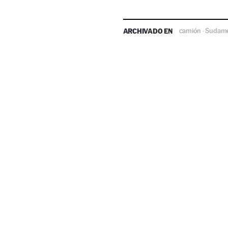
ARCHIVADO EN
camión
Sudamé
·