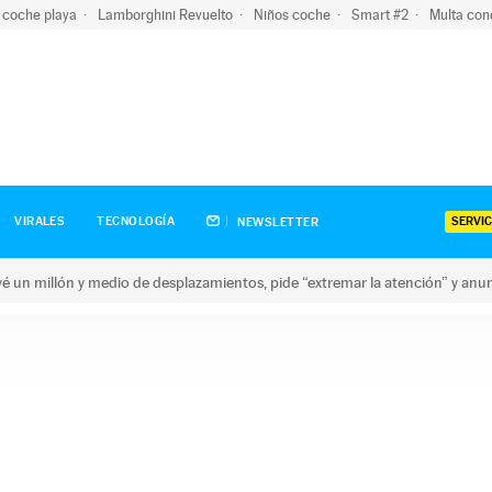
 coche playa
Lamborghini Revuelto
Niños coche
Smart #2
Multa con
SERVIC
VIRALES
TECNOLOGÍA
NEWSLETTER
revé un millón y medio de desplazamientos, pide “extremar la atención” y anu
n millón y medio de desplazamientos, pide “extremar la atención”