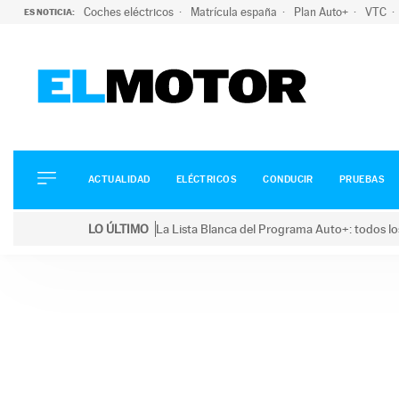
Coches eléctricos
Matrícula españa
Plan Auto+
VTC
ES NOTICIA:
ACTUALIDAD
ELÉCTRICOS
CONDUCIR
ACTUALIDAD
ELÉCTRICOS
CONDUCIR
PRUEBAS
PRUEBAS
Saltar
VIRALES
LO ÚLTIMO
La Lista Blanca del Programa Auto+: todos lo
al
PODCAST
LO ÚLTIMO
La Lista Blanca del Programa Auto+: todos los coc
contenido
MOTOS
TECNOLOGÍA
SUPERCOCHES
MOTORTV
PREMIOS
SERVICIOS