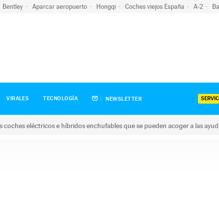
Bentley
Aparcar aeropuerto
Hongqi
Coches viejos España
A-2
Ba
SERVIC
VIRALES
TECNOLOGÍA
NEWSLETTER
s coches eléctricos e híbridos enchufables que se pueden acoger a las ayu
hes eléctricos e híbridos enchufables que se pueden acoger a la