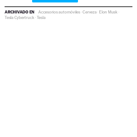
ARCHIVADO EN
Accesorios automóviles
·
Cerveza
·
Elon Musk
·
Tesla Cybertruck
·
Tesla