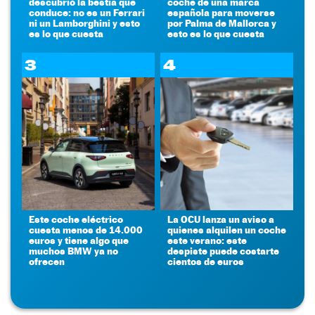
descubrió la bestia que
coche de una marca
conduce: no es un Ferrari
española para moverse
ni un Lamborghini y esto
por Palma de Mallorca y
es lo que cuesta
esto es lo que cuesta
3
4
Este coche eléctrico
La OCU lanza un aviso a
cuesta menos de 14.000
quienes alquilen un coche
euros y tiene algo que
este verano: este
muchos BMW ya no
despiste puede costarte
ofrecen
cientos de euros