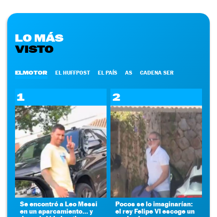
LO MÁS
VISTO
ELMOTOR
EL HUFFPOST
EL PAÍS
AS
CADENA SER
1
2
Se encontró a Leo Messi
Pocos se lo imaginarían:
en un aparcamiento... y
el rey Felipe VI escoge un