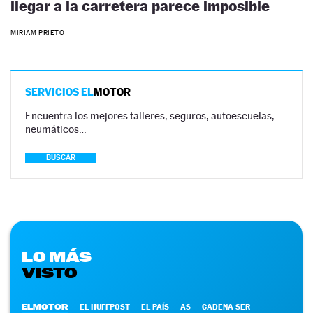
llegar a la carretera parece imposible
MIRIAM PRIETO
SERVICIOS EL
MOTOR
Encuentra los mejores talleres, seguros, autoescuelas,
neumáticos…
BUSCAR
LO MÁS
VISTO
ELMOTOR
EL HUFFPOST
EL PAÍS
AS
CADENA SER