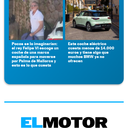
Pocos se lo imaginarían:
Este coche eléctrico
el rey Felipe VI escoge un
cuesta menos de 14.000
coche de una marca
euros y tiene algo que
española para moverse
muchos BMW ya no
por Palma de Mallorca y
ofrecen
esto es lo que cuesta