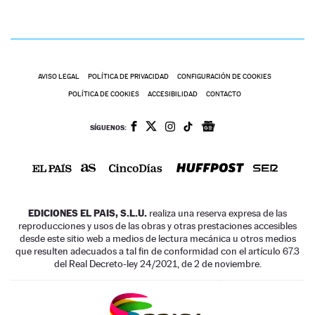
AVISO LEGAL
POLÍTICA DE PRIVACIDAD
CONFIGURACIÓN DE COOKIES
POLÍTICA DE COOKIES
ACCESIBILIDAD
CONTACTO
SÍGUENOS:
EDICIONES EL PAIS, S.L.U.
realiza una reserva expresa de las
reproducciones y usos de las obras y otras prestaciones accesibles
desde este sitio web a medios de lectura mecánica u otros medios
que resulten adecuados a tal fin de conformidad con el artículo 67.3
del Real Decreto-ley 24/2021, de 2 de noviembre.