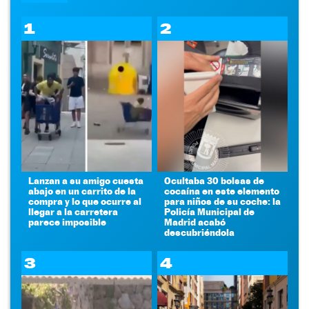
1
2
Lanzan a su amigo cuesta
Ocultaba 30 bolsas de
abajo en un carrito de la
cocaína en este elemento
compra y lo que ocurre al
para niños de su coche: la
llegar a la carretera
Policía Municipal de
parece imposible
Madrid acabó
descubriéndola
3
4