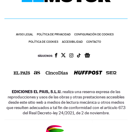
AVISO LEGAL
POLÍTICA DE PRIVACIDAD
CONFIGURACIÓN DE COOKIES
POLÍTICA DE COOKIES
ACCESIBILIDAD
CONTACTO
SÍGUENOS:
EDICIONES EL PAIS, S.L.U.
realiza una reserva expresa de las
reproducciones y usos de las obras y otras prestaciones accesibles
desde este sitio web a medios de lectura mecánica u otros medios
que resulten adecuados a tal fin de conformidad con el artículo 67.3
del Real Decreto-ley 24/2021, de 2 de noviembre.