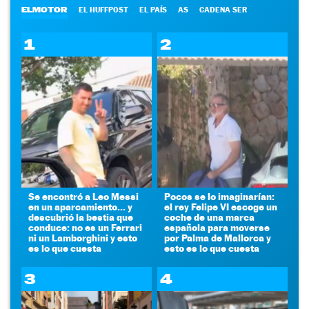
ELMOTOR
EL HUFFPOST
EL PAÍS
AS
CADENA SER
1
2
Se encontró a Leo Messi
Pocos se lo imaginarían:
en un aparcamiento... y
el rey Felipe VI escoge un
descubrió la bestia que
coche de una marca
conduce: no es un Ferrari
española para moverse
ni un Lamborghini y esto
por Palma de Mallorca y
es lo que cuesta
esto es lo que cuesta
3
4