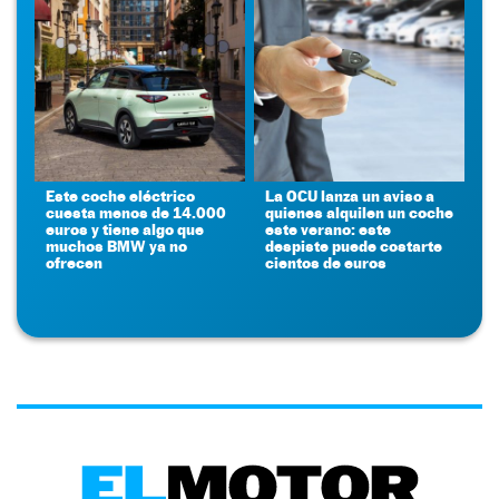
Este coche eléctrico
La OCU lanza un aviso a
cuesta menos de 14.000
quienes alquilen un coche
euros y tiene algo que
este verano: este
muchos BMW ya no
despiste puede costarte
ofrecen
cientos de euros