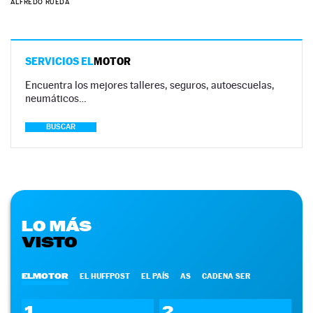
ALFREDO RUEDA
SERVICIOS EL
MOTOR
Encuentra los mejores talleres, seguros, autoescuelas,
neumáticos…
BUSCAR
LO MÁS
VISTO
ELMOTOR
EL HUFFPOST
EL PAÍS
AS
CADENA SER
1
2