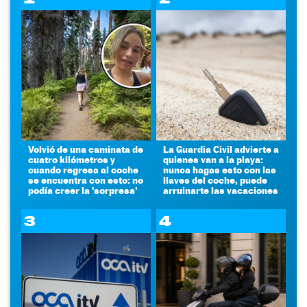
Volvió de una caminata de
La Guardia Civil advierte a
cuatro kilómetros y
quienes van a la playa:
cuando regresa al coche
nunca hagas esto con las
se encuentra con esto: no
llaves del coche, puede
podía creer la 'sorpresa'
arruinarte las vacaciones
3
4