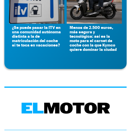
¿Se puede pasar la ITV en
Menos de 2.500 euros,
una comunidad autónoma
más segura y
distinta a la de
tecnológica: así es la
matriculación del coche
moto para el carnet de
si te toca en vacaciones?
coche con la que Kymco
quiere dominar la ciudad