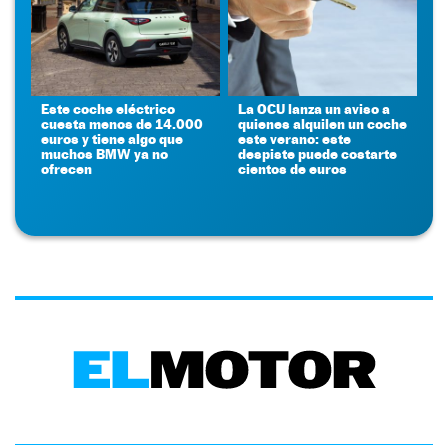
Este coche eléctrico
La OCU lanza un aviso a
cuesta menos de 14.000
quienes alquilen un coche
euros y tiene algo que
este verano: este
muchos BMW ya no
despiste puede costarte
ofrecen
cientos de euros