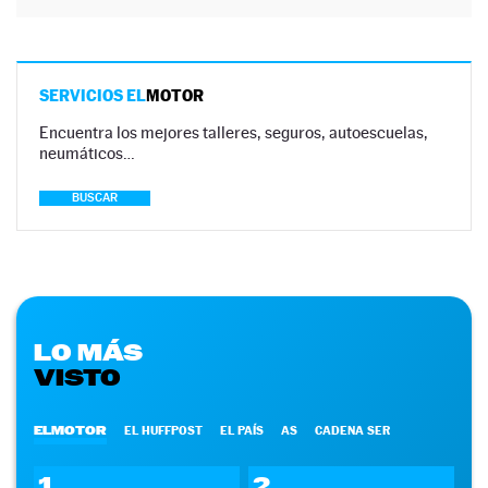
SERVICIOS EL
MOTOR
Encuentra los mejores talleres, seguros, autoescuelas,
neumáticos…
BUSCAR
LO MÁS
VISTO
ELMOTOR
EL HUFFPOST
EL PAÍS
AS
CADENA SER
1
2