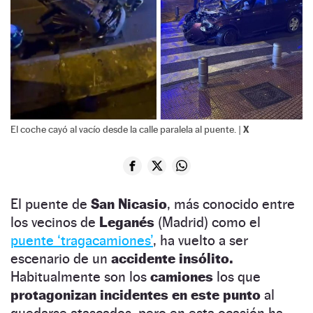
X
El coche cayó al vacío desde la calle paralela al puente. |
El puente de
San Nicasio
, más conocido entre
los vecinos de
Leganés
(Madrid) como el
puente ‘tragacamiones’
, ha vuelto a ser
escenario de un
accidente insólito.
Habitualmente son los
camiones
los que
protagonizan incidentes en este punto
al
quedarse atascados, pero en esta ocasión ha