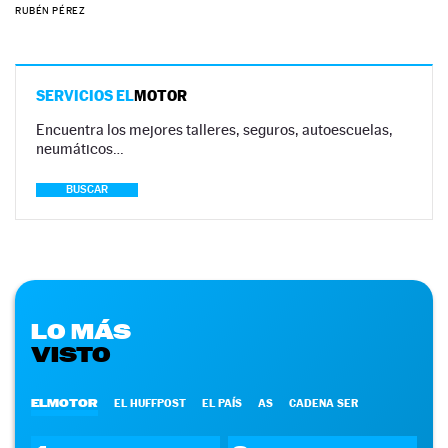
RUBÉN PÉREZ
SERVICIOS EL
MOTOR
Encuentra los mejores talleres, seguros, autoescuelas,
neumáticos…
BUSCAR
LO MÁS
VISTO
ELMOTOR
EL HUFFPOST
EL PAÍS
AS
CADENA SER