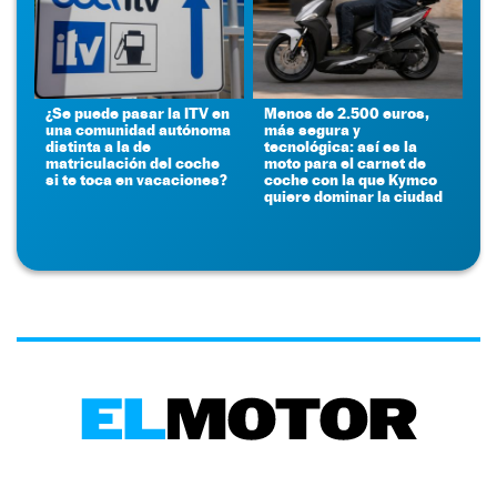
¿Se puede pasar la ITV en
Menos de 2.500 euros,
una comunidad autónoma
más segura y
distinta a la de
tecnológica: así es la
matriculación del coche
moto para el carnet de
si te toca en vacaciones?
coche con la que Kymco
quiere dominar la ciudad