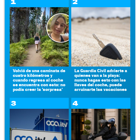
1
2
Volvió de una caminata de
La Guardia Civil advierte a
cuatro kilómetros y
quienes van a la playa:
cuando regresa al coche
nunca hagas esto con las
se encuentra con esto: no
llaves del coche, puede
podía creer la 'sorpresa'
arruinarte las vacaciones
3
4