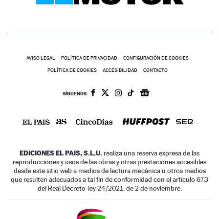
AVISO LEGAL
POLÍTICA DE PRIVACIDAD
CONFIGURACIÓN DE COOKIES
POLÍTICA DE COOKIES
ACCESIBILIDAD
CONTACTO
SÍGUENOS:
EDICIONES EL PAIS, S.L.U.
realiza una reserva expresa de las
reproducciones y usos de las obras y otras prestaciones accesibles
desde este sitio web a medios de lectura mecánica u otros medios
que resulten adecuados a tal fin de conformidad con el artículo 67.3
del Real Decreto-ley 24/2021, de 2 de noviembre.