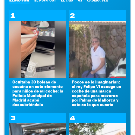
ELMOTOR
EL HUFFPOST
EL PAÍS
AS
CADENA SER
1
2
Ocultaba 30 bolsas de
Pocos se lo imaginarían:
cocaína en este elemento
el rey Felipe VI escoge un
para niños de su coche: la
coche de una marca
Policía Municipal de
española para moverse
Madrid acabó
por Palma de Mallorca y
descubriéndola
esto es lo que cuesta
3
4