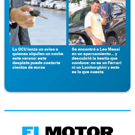
La OCU lanza un aviso a
Se encontró a Leo Messi
quienes alquilen un coche
en un aparcamiento... y
este verano: este
descubrió la bestia que
despiste puede costarte
conduce: no es un Ferrari
cientos de euros
ni un Lamborghini y esto
es lo que cuesta