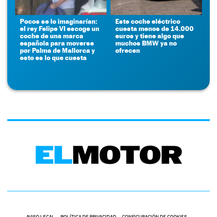
Pocos se lo imaginarían:
Este coche eléctrico
el rey Felipe VI escoge un
cuesta menos de 14.000
coche de una marca
euros y tiene algo que
española para moverse
muchos BMW ya no
por Palma de Mallorca y
ofrecen
esto es lo que cuesta
AVISO LEGAL
POLÍTICA DE PRIVACIDAD
CONFIGURACIÓN DE COOKIES