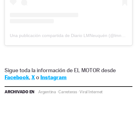
Una publicación compartida de Diario LMNeuquén (@lmneuquen)
Sigue toda la información de EL MOTOR desde
Facebook
,
X
o
Instagram
ARCHIVADO EN
Argentina
·
Carreteras
·
Viral Internet