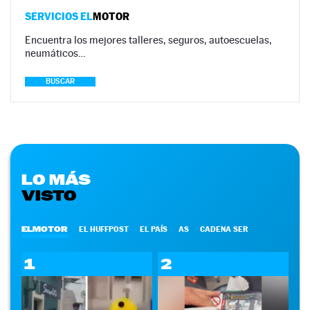
SERVICIOS EL
MOTOR
Encuentra los mejores talleres, seguros, autoescuelas,
neumáticos…
BUSCAR
LO MÁS
VISTO
ELMOTOR
EL HUFFPOST
EL PAÍS
AS
CADENA SER
1
2