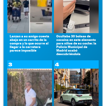
Lanzan a su amigo cuesta
Ocultaba 30 bolsas de
abajo en un carrito de la
cocaína en este elemento
compra y lo que ocurre al
para niños de su coche: la
llegar a la carretera
Policía Municipal de
parece imposible
Madrid acabó
descubriéndola
3
4