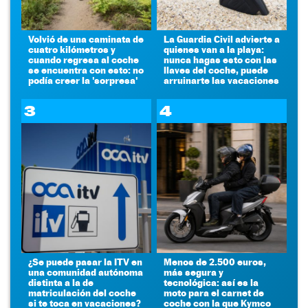
Volvió de una caminata de
La Guardia Civil advierte a
cuatro kilómetros y
quienes van a la playa:
cuando regresa al coche
nunca hagas esto con las
se encuentra con esto: no
llaves del coche, puede
podía creer la 'sorpresa'
arruinarte las vacaciones
3
4
¿Se puede pasar la ITV en
Menos de 2.500 euros,
una comunidad autónoma
más segura y
distinta a la de
tecnológica: así es la
matriculación del coche
moto para el carnet de
si te toca en vacaciones?
coche con la que Kymco