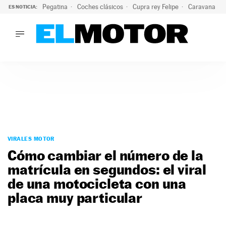
Pegatina
Coches clásicos
Cupra rey Felipe
Caravana lig
ES NOTICIA:
LO ÚLTIMO
El hiperdeportivo que desafía todas las tendencias: V12 a
LO ÚLTIMO
El hiperdeportivo que desafía todas las tendencias: V12 at
ACTUALIDAD
ELÉCTRICOS
CONDUCIR
PRUEBAS
Saltar
VIRALES
al
VIRALES MOTOR
PODCAST
contenido
Cómo cambiar el número de la
MOTOS
matrícula en segundos: el viral
TECNOLOGÍA
de una motocicleta con una
SUPERCOCHES
MOTORTV
placa muy particular
PREMIOS
SERVICIOS