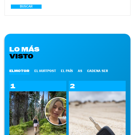
BUSCAR
LO MÁS
VISTO
ELMOTOR
EL HUFFPOST
EL PAÍS
AS
CADENA SER
1
2