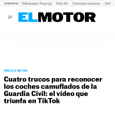
Volkswagen Touareg
Ruta 66
Caminata sorpresa
Gafas 
ES NOTICIA:
LO ÚLTIMO
Ni se te ocurra usar las gafas del eclipse al volante: el moti
LO ÚLTIMO
Ni se te ocurra usar las gafas del eclipse al volante: el motiv
ACTUALIDAD
ELÉCTRICOS
CONDUCIR
PRUEBAS
Saltar
VIRALES
al
VIRALES MOTOR
PODCAST
contenido
Cuatro trucos para reconocer
MOTOS
los coches camuflados de la
TECNOLOGÍA
Guardia Civil: el vídeo que
SUPERCOCHES
MOTORTV
triunfa en TikTok
PREMIOS
SERVICIOS