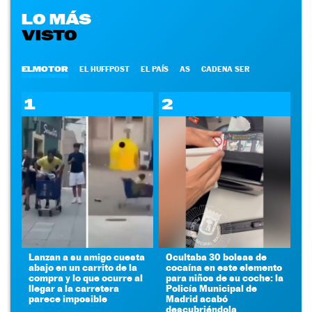
LO MÁS
VISTO
ELMOTOR
EL HUFFPOST
EL PAÍS
AS
CADENA SER
1
2
Lanzan a su amigo cuesta
Ocultaba 30 bolsas de
abajo en un carrito de la
cocaína en este elemento
compra y lo que ocurre al
para niños de su coche: la
llegar a la carretera
Policía Municipal de
parece imposible
Madrid acabó
descubriéndola