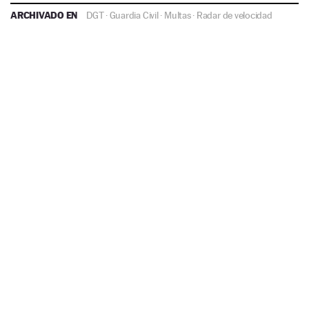
ARCHIVADO EN
DGT
·
Guardia Civil
·
Multas
·
Radar de velocidad