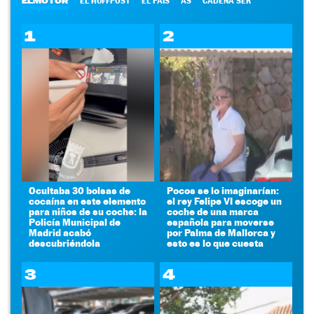
ELMOTOR
EL HUFFPOST
EL PAÍS
AS
CADENA SER
1
2
Ocultaba 30 bolsas de
Pocos se lo imaginarían:
cocaína en este elemento
el rey Felipe VI escoge un
para niños de su coche: la
coche de una marca
Policía Municipal de
española para moverse
Madrid acabó
por Palma de Mallorca y
descubriéndola
esto es lo que cuesta
3
4