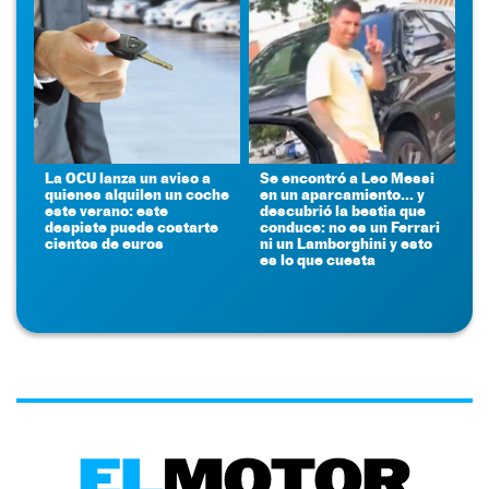
La OCU lanza un aviso a
Se encontró a Leo Messi
quienes alquilen un coche
en un aparcamiento... y
este verano: este
descubrió la bestia que
despiste puede costarte
conduce: no es un Ferrari
cientos de euros
ni un Lamborghini y esto
es lo que cuesta