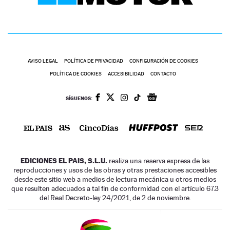
AVISO LEGAL
POLÍTICA DE PRIVACIDAD
CONFIGURACIÓN DE COOKIES
POLÍTICA DE COOKIES
ACCESIBILIDAD
CONTACTO
SÍGUENOS:
EDICIONES EL PAIS, S.L.U.
realiza una reserva expresa de las
reproducciones y usos de las obras y otras prestaciones accesibles
desde este sitio web a medios de lectura mecánica u otros medios
que resulten adecuados a tal fin de conformidad con el artículo 67.3
del Real Decreto-ley 24/2021, de 2 de noviembre.