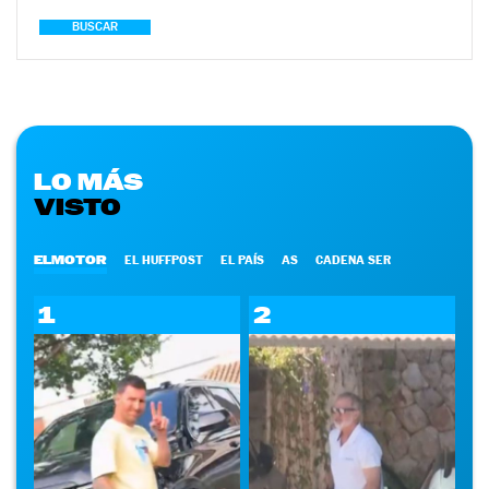
BUSCAR
LO MÁS
VISTO
ELMOTOR
EL HUFFPOST
EL PAÍS
AS
CADENA SER
1
2