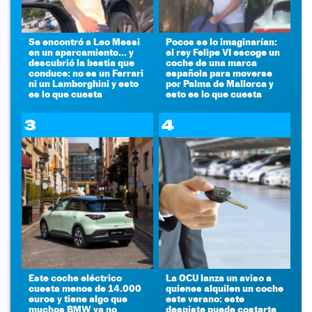
Se encontró a Leo Messi
Pocos se lo imaginarían:
en un aparcamiento... y
el rey Felipe VI escoge un
descubrió la bestia que
coche de una marca
conduce: no es un Ferrari
española para moverse
ni un Lamborghini y esto
por Palma de Mallorca y
es lo que cuesta
esto es lo que cuesta
3
4
Este coche eléctrico
La OCU lanza un aviso a
cuesta menos de 14.000
quienes alquilen un coche
euros y tiene algo que
este verano: este
muchos BMW ya no
despiste puede costarte