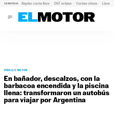
Alquilar coche Ibiza
DGT eclipse
Coches chinos
Llaves 
ES NOTICIA:
LO ÚLTIMO
Hongqi prepara su desembarco en España: SUV eléctricos c
LO ÚLTIMO
Hongqi prepara su desembarco en España: SUV eléctricos c
ACTUALIDAD
ELÉCTRICOS
CONDUCIR
PRUEBAS
Saltar
VIRALES
al
VIRALES MOTOR
PODCAST
contenido
En bañador, descalzos, con la
MOTOS
barbacoa encendida y la piscina
TECNOLOGÍA
llena: transformaron un autobús
SUPERCOCHES
MOTORTV
para viajar por Argentina
PREMIOS
SERVICIOS