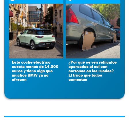
Este coche eléctrico
¿Por qué se ven vehículos
cuesta menos de 14.000
aparcados al sol con
euros y tiene algo que
cartones en las ruedas?
muchos BMW ya no
El truco que todos
ofrecen
comentan