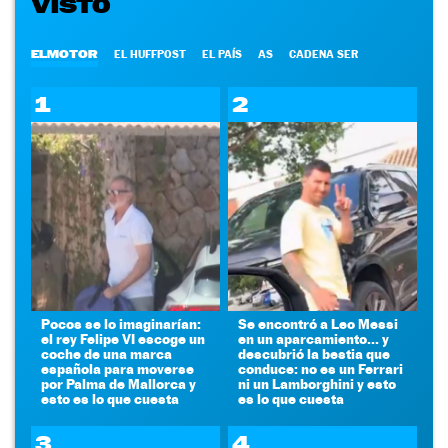
VISTO
ELMOTOR
EL HUFFPOST
EL PAÍS
AS
CADENA SER
1
2
Pocos se lo imaginarían:
Se encontró a Leo Messi
el rey Felipe VI escoge un
en un aparcamiento... y
coche de una marca
descubrió la bestia que
española para moverse
conduce: no es un Ferrari
por Palma de Mallorca y
ni un Lamborghini y esto
esto es lo que cuesta
es lo que cuesta
3
4