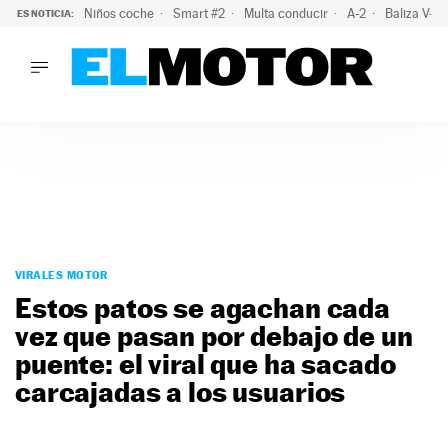
Niños coche
Smart #2
Multa conducir
A-2
Baliza V-1
ES NOTICIA:
LO ÚLTIMO
La policía advierte de este peligro y esta es una buena soluc
LO ÚLTIMO
La policía advierte de este peligro y esta es una buena soluci
ACTUALIDAD
ELÉCTRICOS
CONDUCIR
PRUEBAS
Saltar
VIRALES
al
VIRALES MOTOR
PODCAST
contenido
Estos patos se agachan cada
MOTOS
vez que pasan por debajo de un
TECNOLOGÍA
puente: el viral que ha sacado
SUPERCOCHES
MOTORTV
carcajadas a los usuarios
PREMIOS
SERVICIOS