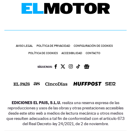
AVISO LEGAL
POLÍTICA DE PRIVACIDAD
CONFIGURACIÓN DE COOKIES
POLÍTICA DE COOKIES
ACCESIBILIDAD
CONTACTO
SÍGUENOS:
EDICIONES EL PAIS, S.L.U.
realiza una reserva expresa de las
reproducciones y usos de las obras y otras prestaciones accesibles
desde este sitio web a medios de lectura mecánica u otros medios
que resulten adecuados a tal fin de conformidad con el artículo 67.3
del Real Decreto-ley 24/2021, de 2 de noviembre.