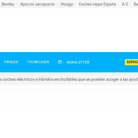
Bentley
Aparcar aeropuerto
Hongqi
Coches viejos España
A-2
Ba
SERVIC
VIRALES
TECNOLOGÍA
NEWSLETTER
s coches eléctricos e híbridos enchufables que se pueden acoger a las ayu
hes eléctricos e híbridos enchufables que se pueden acoger a la