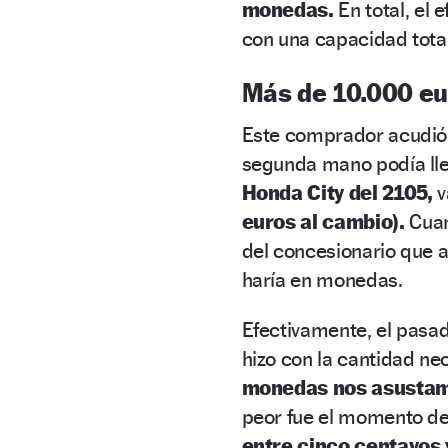
monedas.
En total, el
con una capacidad tota
Más de 10.000 e
Este comprador acudi
segunda mano podía lle
Honda City del 2105,
v
euros al cambio).
Cuan
del concesionario que ac
haría en monedas.
Efectivamente, el pasa
hizo con la cantidad n
monedas nos asustam
peor fue el momento de
entre cinco centavos y