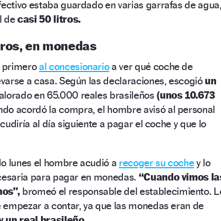
 efectivo estaba guardado en varias garrafas de agua
l de
casi 50 litros.
uros, en monedas
ó primero
al concesionario
a ver qué coche de
varse a casa. Según las declaraciones, escogió
un
alorado en 65.000 reales brasileños
(unos 10.673
do acordó la compra, el hombre avisó al personal
udiría al día siguiente a pagar el coche y que lo
do lunes el hombre acudió a
recoger su coche
y lo
ecesaria para pagar en monedas.
“Cuando vimos la
os”,
bromeó el responsable del establecimiento. L
 empezar a contar, ya que las monedas eran de
 un real brasileño.