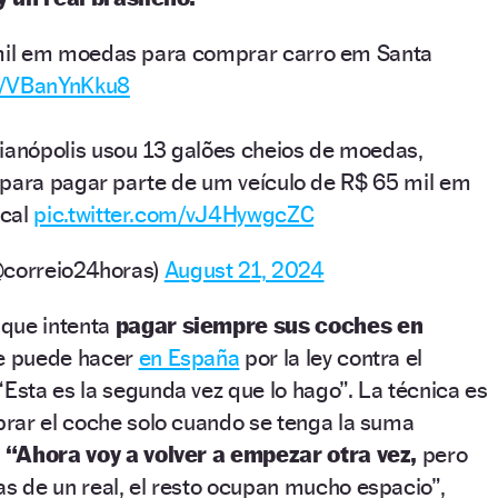
il em moedas para comprar carro em Santa
co/VBanYnKku8
nópolis usou 13 galões cheios de moedas,
para pagar parte de um veículo de R$ 65 mil em
ocal
pic.twitter.com/vJ4HywgcZC
@correio24horas)
August 21, 2024
que intenta
pagar siempre sus coches en
se puede hacer
en España
por la ley contra el
 “Esta es la segunda vez que lo hago”. La técnica es
rar el coche solo cuando se tenga la suma
.
“Ahora voy a volver a empezar otra vez,
pero
 de un real, el resto ocupan mucho espacio”,