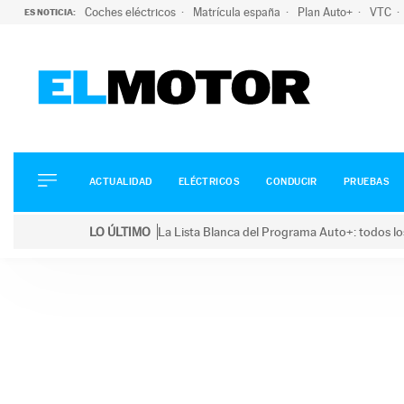
Coches eléctricos
Matrícula españa
Plan Auto+
VTC
ES NOTICIA:
ACTUALIDAD
ELÉCTRICOS
CONDUCIR
ACTUALIDAD
ELÉCTRICOS
CONDUCIR
PRUEBAS
PRUEBAS
Saltar
VIRALES
LO ÚLTIMO
La Lista Blanca del Programa Auto+: todos lo
al
PODCAST
LO ÚLTIMO
La Lista Blanca del Programa Auto+: todos los coc
contenido
MOTOS
TECNOLOGÍA
SUPERCOCHES
MOTORTV
PREMIOS
SERVICIOS